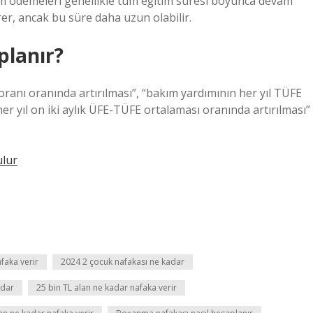
kım ödemeleri genellikle tüm eğitim süresi boyunca devam
rer, ancak bu süre daha uzun olabilir.
planır?
ranı oranında artırılması”, “bakım yardımının her yıl TÜFE
er yıl on iki aylık ÜFE-TÜFE ortalaması oranında artırılması”
lur
faka verir
2024 2 çocuk nafakası ne kadar
adar
25 bin TL alan ne kadar nafaka verir