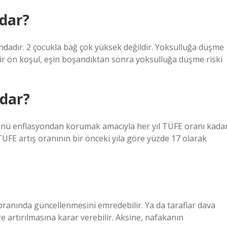
adar?
sındadır. 2 çocukla bağ çok yüksek değildir. Yoksulluğa düşme
ir ön koşul, eşin boşandıktan sonra yoksulluğa düşme riski
adar?
ücünü enflasyondan korumak amacıyla her yıl TÜFE oranı kada
n TÜFE artış oranının bir önceki yıla göre yüzde 17 olarak
ranında güncellenmesini emredebilir. Ya da taraflar dava
artırılmasına karar verebilir. Aksine, nafakanın