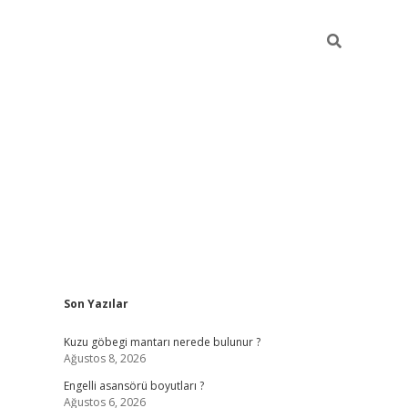
Sidebar
Son Yazılar
https://elexbetgiris
Kuzu göbegi mantarı nerede bulunur ?
Ağustos 8, 2026
Engelli asansörü boyutları ?
Ağustos 6, 2026