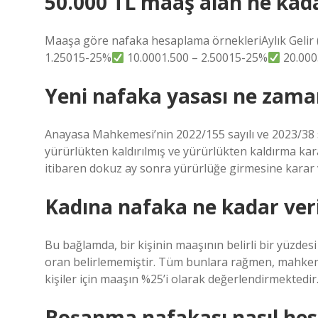
50.000 TL maaş alan ne kada
Maaşa göre nafaka hesaplama örnekleriAylık Gelir (
1.25015-25%
10.0001.500 – 2.50015-25%
20.000
Yeni nafaka yasası ne zama
Anayasa Mahkemesi’nin 2022/155 sayılı ve 2023/38 
yürürlükten kaldırılmış ve yürürlükten kaldırma ka
itibaren dokuz ay sonra yürürlüğe girmesine karar v
Kadına nafaka ne kadar veri
Bu bağlamda, bir kişinin maaşının belirli bir yüzdes
oran belirlememiştir. Tüm bunlara rağmen, mahkem
kişiler için maaşın %25’i olarak değerlendirmektedir
Boşanma nafakası nasıl hes