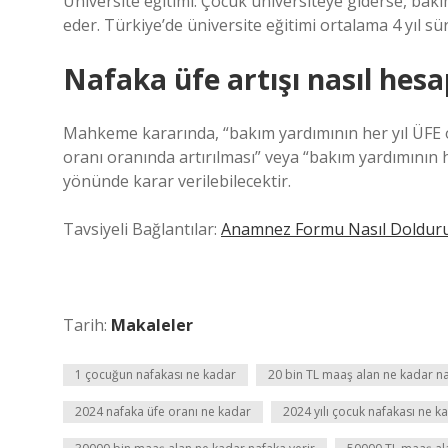
Üniversite eğitimi: Çocuk üniversiteye giderse, ba
eder. Türkiye’de üniversite eğitimi ortalama 4 yıl sü
Nafaka üfe artışı nasıl hesa
Mahkeme kararında, “bakım yardımının her yıl ÜFE o
oranı oranında artırılması” veya “bakım yardımının h
yönünde karar verilebilecektir.
Tavsiyeli Bağlantılar:
Anamnez Formu Nasıl Dolduru
Tarih:
Makaleler
1 çocuğun nafakası ne kadar
20 bin TL maaş alan ne kadar na
2024 nafaka üfe oranı ne kadar
2024 yılı çocuk nafakası ne k