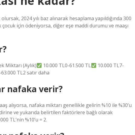
kası ne kadar?
 olursak, 2024 yılı baz alınarak hesaplama yapıldığında 300
k çocuk için ödeniyorsa, diğer eşe maddi durumu ve maaşı
r?
k Miktarı (Aylık)
10.000 TL0-61.500 TL
10.000 TL7-
63.000 TL2 satır daha
r nafaka verir?
aş alıyorsa, nafaka miktarı genellikle gelirin %10 ile %30’u
rine ve yukarıda belirtilen faktörlere bağlı olarak
000 TL’nin %10’u = 2.