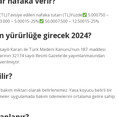
r nafaka verir?
TL)Tavsiye edilen nafaka tutarı (TL)Yüzde
5.000750 –
3.000 – 5.00015-25%
50.0007.500 – 12.50015-25%
n yürürlüğe girecek 2024?
sayılı Kararı ile Türk Medeni Kanunu’nun 187. maddesi
rarının 32174 sayılı Resmi Gazete’de yayımlanmasından
erilmiştir.
lir?
i bakım miktarı olarak belirlenemez. Yasa koyucu belirli bir
eler uygulamada bakım ödemelerini ortalama gelire sahip
.
aplanır?