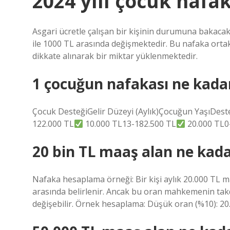
2024 yılı çocuk nafa
Asgari ücretle çalışan bir kişinin durumuna bakacak
ile 1000 TL arasında değişmektedir. Bu nafaka orta
dikkate alınarak bir miktar yüklenmektedir.
1 çocuğun nafakası ne kada
Çocuk DesteğiGelir Düzeyi (Aylık)Çocuğun YaşıDeste
122.000 TL
10.000 TL13-182.500 TL
20.000 TL0-
20 bin TL maaş alan ne kada
Nafaka hesaplama örneği: Bir kişi aylık 20.000 TL ma
arasında belirlenir. Ancak bu oran mahkemenin takdi
değişebilir. Örnek hesaplama: Düşük oran (%10): 20.