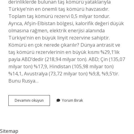
derinliklerde bulunan taş kömürü yataklarıyla
Türkiye’nin en önemli taş kömürü havzasıdır.
Toplam taş kömürü rezervi 0,5 milyar tondur.
Ayrıca, Afşin-Elbistan bölgesi, kalorifik değeri düşük
olmasına rağmen, elektrik enerjisi alanında
Türkiye’nin en büyük linyit rezervine sahiptir.
Kömürü en çok nerede çıkarılır? Dünya antrasit ve
taş kömürü rezervlerinin en büyük kısmı %29,1’lik
payla ABD’dedir (218,94 milyar ton). ABD; Çin (135,07
milyar ton) %17,9, Hindistan (105,98 milyar ton)
%14,1, Avustralya (73,72 milyar ton) %9,8, %9,5’tir.
Bunu Rusya…
Maden
Devamını okuyun
Yorum Bırak
Kömürü
Nerede
Sitemap