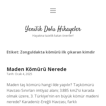
menüyü
Anasayfa
aç
Gizlilik Politikası
Yenilik Dolu Hikayeler
Yasal Uyarı
Hayatına tazelik katan öneriler!
Hakkımızda
Etiket:
Zonguldakta kömürü ilk çıkaran kimdir
Maden Kömürü Nerede
Tarih: Ocak 4, 2025
Maden taş kömürü hangi ilde yapılır? Taşkömürü
Havzası Sınırları imtiyaz alanı; 3.885 km2’si karada
olmak üzere, 3. Türkiye’nin en büyük kömür madeni
nerede? Karadeniz-Ereğli Havzası, farklı