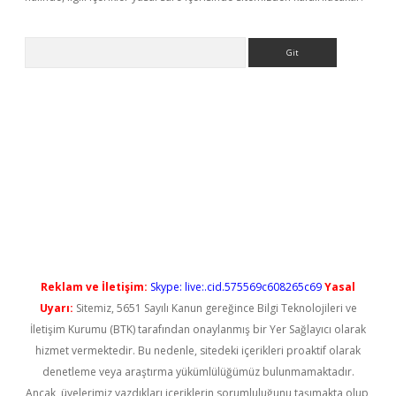
Arama
ps://elexbetgiris.org/
betbox
betexper bahis
Reklam ve İletişim:
Skype: live:.cid.575569c608265c69
Yasal
Uyarı:
Sitemiz, 5651 Sayılı Kanun gereğince Bilgi Teknolojileri ve
İletişim Kurumu (BTK) tarafından onaylanmış bir Yer Sağlayıcı olarak
hizmet vermektedir. Bu nedenle, sitedeki içerikleri proaktif olarak
denetleme veya araştırma yükümlülüğümüz bulunmamaktadır.
Ancak, üyelerimiz yazdıkları içeriklerin sorumluluğunu taşımakta olup,