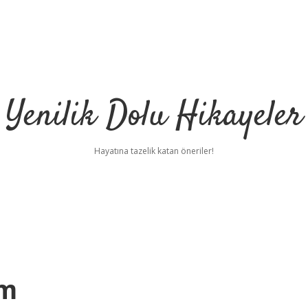
Yenilik Dolu Hikayeler
Hayatına tazelik katan öneriler!
Cm