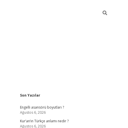
Sidebar
Son Yazılar
https://ele
Engelli asansörü boyutları ?
Ağustos 6, 2026
Kur’an’ın Türkçe anlamı nedir ?
Ağustos 6, 2026