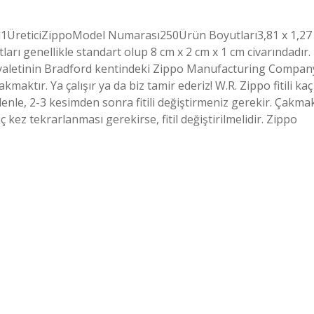
‎1Üretici‎ZippoModel Numarası‎250Ürün Boyutları‎3,81 x 1,27
arı genellikle standart olup 8 cm x 2 cm x 1 cm civarındadır.
 eyaletinin Bradford kentindeki Zippo Manufacturing Compan
kmaktır. Ya çalışır ya da biz tamir ederiz! W.R. Zippo fitili kaç
enle, 2-3 kesimden sonra fitili değiştirmeniz gerekir. Çakma
ez tekrarlanması gerekirse, fitil değiştirilmelidir. Zippo