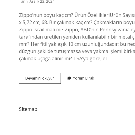
Tarih: Aralık 23, 2024
Zippo’nun boyu kaç cm? Ürün ÖzellikleriÜrün Sayısı
x 5,72 cm; 68. Bir çakmak kaç cm? Çakmakların boyutl
Zippo İsrail malı mı? Zippo, ABD’nin Pennsylvania
tarafından üretilen yeniden kullanılabilir bir metal ça
mm? Her fitil yaklaşık 10 cm uzunluğundadır; bu ned
düzgün şekilde tutuşmazsa veya yakma işlemi birkaç k
çakmak uçağa alınır mı? TSA’ya göre, el…
Zippo
Devamını okuyun
Yorum Bırak
Çakmak
Kaç
Cm
Sitemap