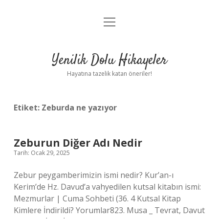
menüyü
Anasayfa
aç
Gizlilik Politikası
Yenilik Dolu Hikayeler
Yasal Uyarı
Hayatına tazelik katan öneriler!
Hakkımızda
Etiket:
Zeburda ne yazıyor
Zeburun Diğer Adı Nedir
Tarih: Ocak 29, 2025
Zebur peygamberimizin ismi nedir? Kur’an-ı
Kerim’de Hz. Davud’a vahyedilen kutsal kitabın ismi:
Mezmurlar | Cuma Sohbeti (36. 4 Kutsal Kitap
Kimlere İndirildi? Yorumlar823. Musa _ Tevrat, Davut