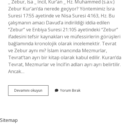
_ Zebur, İsa _ İncil, Kur’an _ Hz. Muhammed (s.a.v.)
Zebur Kur’an’da nerede geçiyor? Yöntemimiz İsra
Suresi 17:55 ayetinde ve Nisa Suresi 4:163, Hz. Bu
çalışmanın amacı Davud’a indirildiği iddia edilen
“Zebur” ve Enbiya Suresi 21:105 ayetindeki “Zebur”
ifadesini tefsir kaynakları ve müfessirlerin görüşleri
bağlamında kronolojik olarak incelemektir. Tevrat
ve Zebur aynı mı? İslam inancında Mezmurlar,
Tevrat’tan ayrı bir kitap olarak kabul edilir. Kuran’da
Tevrat, Mezmurlar ve İncil’in adları ayrı ayrı belirtilir.
Ancak…
Zeburun
Devamını okuyun
Yorum Bırak
Diğer
Adı
Nedir
Sitemap