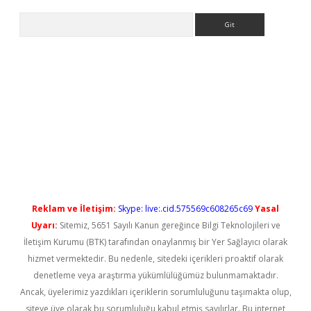
Arama
https://elexbetgiris.org/
betbox
betexper bahis
Reklam ve İletişim:
Skype: live:.cid.575569c608265c69
Yasal
Uyarı:
Sitemiz, 5651 Sayılı Kanun gereğince Bilgi Teknolojileri ve
İletişim Kurumu (BTK) tarafından onaylanmış bir Yer Sağlayıcı olarak
hizmet vermektedir. Bu nedenle, sitedeki içerikleri proaktif olarak
denetleme veya araştırma yükümlülüğümüz bulunmamaktadır.
Ancak, üyelerimiz yazdıkları içeriklerin sorumluluğunu taşımakta olup,
siteye üye olarak bu sorumluluğu kabul etmiş sayılırlar. Bu internet