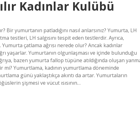
ılır Kadınlar Kulübü
lır? Bir yumurtanın patladığını nasıl anlarsınız? Yumurta, LH
a testleri, LH salgısını tespit eden testlerdir. Ayrıca,
nir. Yumurta çatlama ağrısı nerede olur? Ancak kadınlar
 ağrı yaşarlar. Yumurtanın olgunlaşması ve içinde bulunduğu
ağrıya, bazen yumurta fallop tüpüne atıldığında oluşan yanm
edilir mi? Yumurtlama, kadının yumurtlama döneminde
tlama günü yaklaştıkça akıntı da artar. Yumurtaların
ğüslerin şişmesi ve vücut ısısının…