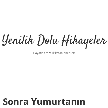
Yenilik Dolu Hikayeler
Hayatına tazelik katan öneriler!
n Sonra Yumurtanın