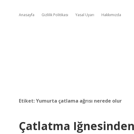
Anasayfa
Gizlilik Politikası
Yasal Uyarı
Hakkımızda
Etiket:
Yumurta çatlama ağrısı nerede olur
Çatlatma Iğnesinde