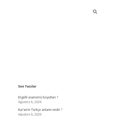
Sidebar
Son Yazılar
https://ele
Engelli asansörü boyutları ?
Ağustos 6, 2026
Kur’an’ın Türkçe anlamı nedir ?
Ağustos 6, 2026