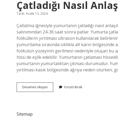
Çatladığı Nasıl Anlaş
Tarih: Aralık 13, 2024
Çatlatma iğnesiyle yumurtanın çatladığı nasıl anlaşı
salınımından 24-36 saat sonra patlar. Yumurta çatlatm
foliküllerin yırtılması ultrason kullanılarak belirle
yumurtlama sırasında sıklıkla alt karın bölgesinde
folikülün yüzeyinin gerilmesi nedeniyle oluşan bu 
hissi de eşlik edebilir. Yumurtanın çatlaması hiss
yumurtanın yumurtalıktan çıkması durumudur. Yumur
yırtılması kasık bölgesinde ağrıya neden olurken, gö
Çatlatma
Devamını okuyun
Yorum Bırak
Iğnesinden
Sonra
Yumurtanın
Çatladığı
Nasıl
Sitemap
Anlaşılır