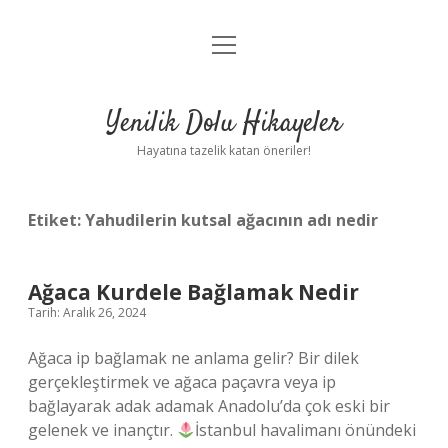
menüyü
Anasayfa
aç
Gizlilik Politikası
Yenilik Dolu Hikayeler
Yasal Uyarı
Hayatına tazelik katan öneriler!
Hakkımızda
Etiket:
Yahudilerin kutsal ağacının adı nedir
Ağaca Kurdele Bağlamak Nedir
Tarih: Aralık 26, 2024
Ağaca ip bağlamak ne anlama gelir? Bir dilek
gerçekleştirmek ve ağaca paçavra veya ip
bağlayarak adak adamak Anadolu’da çok eski bir
gelenek ve inançtır.
İstanbul havalimanı önündeki