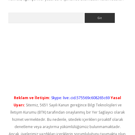
Arama
ps://elexbetgiris.org/
betbox
betexper bahis
Reklam ve İletişim:
Skype: live:.cid.575569c608265c69
Yasal
Uyarı:
Sitemiz, 5651 Sayılı Kanun gereğince Bilgi Teknolojileri ve
İletişim Kurumu (BTK) tarafından onaylanmış bir Yer Sağlayıcı olarak
hizmet vermektedir. Bu nedenle, sitedeki içerikleri proaktif olarak
denetleme veya araştırma yükümlülüğümüz bulunmamaktadır.
Ancak, üyelerimiz yazdıkları içeriklerin sorumluluğunu taşımakta olup,