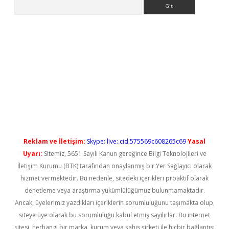
Arama
ps://elexbetgiris.org/
betbox
betexper bahis
Reklam ve İletişim:
Skype: live:.cid.575569c608265c69
Yasal
Uyarı:
Sitemiz, 5651 Sayılı Kanun gereğince Bilgi Teknolojileri ve
İletişim Kurumu (BTK) tarafından onaylanmış bir Yer Sağlayıcı olarak
hizmet vermektedir. Bu nedenle, sitedeki içerikleri proaktif olarak
denetleme veya araştırma yükümlülüğümüz bulunmamaktadır.
Ancak, üyelerimiz yazdıkları içeriklerin sorumluluğunu taşımakta olup,
siteye üye olarak bu sorumluluğu kabul etmiş sayılırlar. Bu internet
sitesi, herhangi bir marka, kurum veya şahıs şirketi ile hiçbir bağlantısı