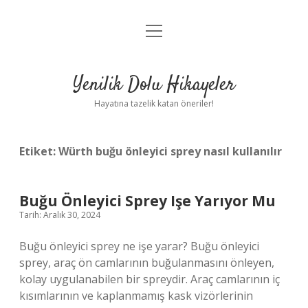
menüyü
Anasayfa
aç
Gizlilik Politikası
Yenilik Dolu Hikayeler
Yasal Uyarı
Hayatına tazelik katan öneriler!
Hakkımızda
Etiket:
Würth buğu önleyici sprey nasıl kullanılır
Buğu Önleyici Sprey Işe Yarıyor Mu
Tarih: Aralık 30, 2024
Buğu önleyici sprey ne işe yarar? Buğu önleyici
sprey, araç ön camlarının buğulanmasını önleyen,
kolay uygulanabilen bir spreydir. Araç camlarının iç
kısımlarının ve kaplanmamış kask vizörlerinin