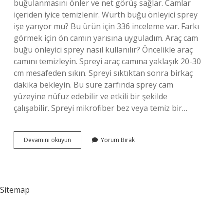
buğulanmasını önler ve net görüş sağlar. Camlar
içeriden iyice temizlenir. Würth buğu önleyici sprey
işe yarıyor mu? Bu ürün için 336 inceleme var. Farkı
görmek için ön camın yarısına uyguladım. Araç cam
buğu önleyici sprey nasıl kullanılır? Öncelikle araç
camını temizleyin. Spreyi araç camına yaklaşık 20-30
cm mesafeden sıkın. Spreyi sıktıktan sonra birkaç
dakika bekleyin. Bu süre zarfında sprey cam
yüzeyine nüfuz edebilir ve etkili bir şekilde
çalışabilir. Spreyi mikrofiber bez veya temiz bir…
Buğu
Devamını okuyun
Yorum Bırak
Önleyici
Sprey
Işe
Yarıyor
Mu
Sitemap