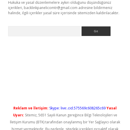
Hukuka ve yasal düzenlemelere aykırı olduğunu düşündüğünüz
içerikleri,
backlinkpanelicomtr@gmail.com
adresine bildirmeniz
halinde, ilgili içerikler yasal süre içerisinde sitemizden kaldırılacaktır.
Arama
tps://elexbetgiris.org/
betbox
betexper bahis
Reklam ve İletişim:
Skype: live:.cid.575569c608265c69
Yasal
Uyarı:
Sitemiz, 5651 Sayılı Kanun gereğince Bilgi Teknolojileri ve
İletişim Kurumu (BTK) tarafından onaylanmış bir Yer Sağlayıcı olarak
hizmet vermektedir. Bu nedenle, sitedeki içerikleri proaktif olarak