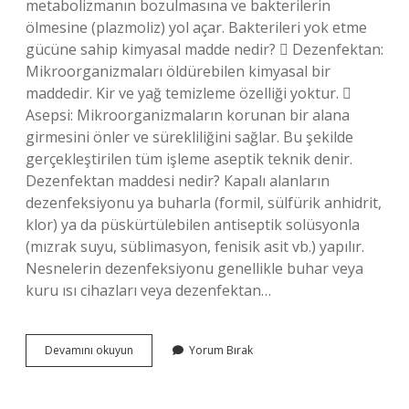
metabolizmanın bozulmasına ve bakterilerin
ölmesine (plazmoliz) yol açar. Bakterileri yok etme
gücüne sahip kimyasal madde nedir?  Dezenfektan:
Mikroorganizmaları öldürebilen kimyasal bir
maddedir. Kir ve yağ temizleme özelliği yoktur. 
Asepsi: Mikroorganizmaların korunan bir alana
girmesini önler ve sürekliliğini sağlar. Bu şekilde
gerçekleştirilen tüm işleme aseptik teknik denir.
Dezenfektan maddesi nedir? Kapalı alanların
dezenfeksiyonu ya buharla (formil, sülfürik anhidrit,
klor) ya da püskürtülebilen antiseptik solüsyonla
(mızrak suyu, süblimasyon, fenisik asit vb.) yapılır.
Nesnelerin dezenfeksiyonu genellikle buhar veya
kuru ısı cihazları veya dezenfektan…
Bakterileri
Devamını okuyun
Yorum Bırak
Öldüren
Maddelere
Ne