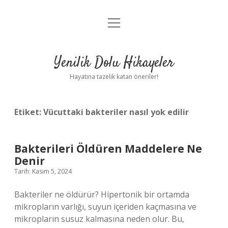
menüyü
Anasayfa
aç
Gizlilik Politikası
Yenilik Dolu Hikayeler
Yasal Uyarı
Hayatına tazelik katan öneriler!
Hakkımızda
Etiket:
Vücuttaki bakteriler nasıl yok edilir
Bakterileri Öldüren Maddelere Ne
Denir
Tarih: Kasım 5, 2024
Bakteriler ne öldürür? Hipertonik bir ortamda
mikropların varlığı, suyun içeriden kaçmasına ve
mikropların susuz kalmasına neden olur. Bu,