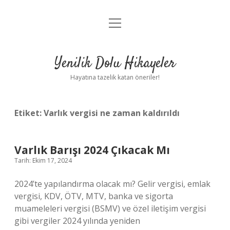
menüyü
Anasayfa
aç
Gizlilik Politikası
Yenilik Dolu Hikayeler
Yasal Uyarı
Hayatına tazelik katan öneriler!
Hakkımızda
Etiket:
Varlık vergisi ne zaman kaldırıldı
Varlık Barışı 2024 Çıkacak Mı
Tarih: Ekim 17, 2024
2024’te yapılandırma olacak mı? Gelir vergisi, emlak
vergisi, KDV, ÖTV, MTV, banka ve sigorta
muameleleri vergisi (BSMV) ve özel iletişim vergisi
gibi vergiler 2024 yılında yeniden