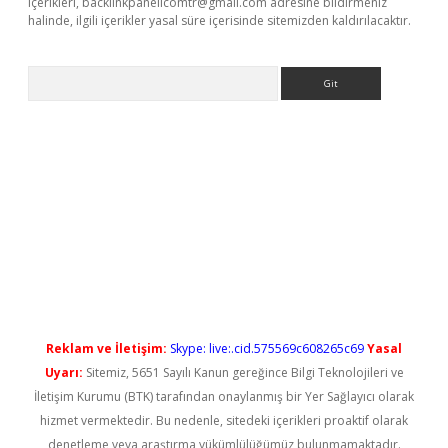
içerikleri,
backlinkpanelicomtr@gmail.com
adresine bildirmeniz
halinde, ilgili içerikler yasal süre içerisinde sitemizden kaldırılacaktır.
Arama
ps://elexbetgiris.org/
betbox
betexper bahis
Reklam ve İletişim:
Skype: live:.cid.575569c608265c69
Yasal
Uyarı:
Sitemiz, 5651 Sayılı Kanun gereğince Bilgi Teknolojileri ve
İletişim Kurumu (BTK) tarafından onaylanmış bir Yer Sağlayıcı olarak
hizmet vermektedir. Bu nedenle, sitedeki içerikleri proaktif olarak
denetleme veya araştırma yükümlülüğümüz bulunmamaktadır.