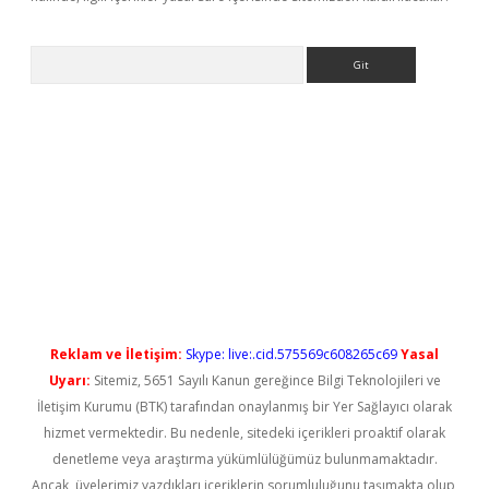
Arama
s://elexbetgiris.org/
betbox
betexper bahis
Reklam ve İletişim:
Skype: live:.cid.575569c608265c69
Yasal
Uyarı:
Sitemiz, 5651 Sayılı Kanun gereğince Bilgi Teknolojileri ve
İletişim Kurumu (BTK) tarafından onaylanmış bir Yer Sağlayıcı olarak
hizmet vermektedir. Bu nedenle, sitedeki içerikleri proaktif olarak
denetleme veya araştırma yükümlülüğümüz bulunmamaktadır.
Ancak, üyelerimiz yazdıkları içeriklerin sorumluluğunu taşımakta olup,