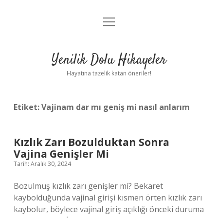
menüyü
Anasayfa
aç
Gizlilik Politikası
Yenilik Dolu Hikayeler
Yasal Uyarı
Hayatına tazelik katan öneriler!
Hakkımızda
Etiket:
Vajinam dar mı geniş mi nasıl anlarım
Kızlık Zarı Bozulduktan Sonra
Vajina Genişler Mi
Tarih: Aralık 30, 2024
Bozulmuş kızlık zarı genişler mi? Bekaret
kaybolduğunda vajinal girişi kısmen örten kızlık zarı
kaybolur, böylece vajinal giriş açıklığı önceki duruma