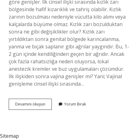
göre genişler. İlk cinsel ilişki sırasında kızlık zarı
bölgesinde hafif kızarıklık ve tahriş olabilir. Kızlık
zarının bozulması nedeniyle vücutta kilo alımı veya
kalçalarda büyüme olmaz. Kızlık zarı bozulduktan
sonra ne gibi değişiklikler olur? Kızlık zarı
yırtıldıktan sonra genital bölgede karıncalanma,
yanma ve bıçak saplanır gibi ağrılar yaygındır. Bu, 1-
2 gün içinde kendiliğinden geçen bir ağrıdır. Ancak
çok fazla rahatsızlığa neden oluyorsa, lokal
anestezik kremler ve buz uygulamaları çözümdür.
İlk ilişkiden sonra vajina genişler mi? Yani; Vajinal
genişleme cinsel ilişki sırasında…
Kızlık
Devamını okuyun
Yorum Bırak
Zarı
Bozulduktan
Sonra
Vajina
Genişler
Sitemap
Mi