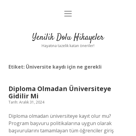
menüyü
Anasayfa
aç
Gizlilik Politikası
Yenilik Dolu Hikayeler
Yasal Uyarı
Hayatına tazelik katan öneriler!
Hakkımızda
Etiket:
Üniversite kaydı için ne gerekli
Diploma Olmadan Üniversiteye
Gidilir Mi
Tarih: Aralık 31, 2024
Diploma olmadan üniversiteye kayıt olur mu?
Program başvuru politikalarına uygun olarak
başvurularını tamamlayan tüm öğrenciler giriş