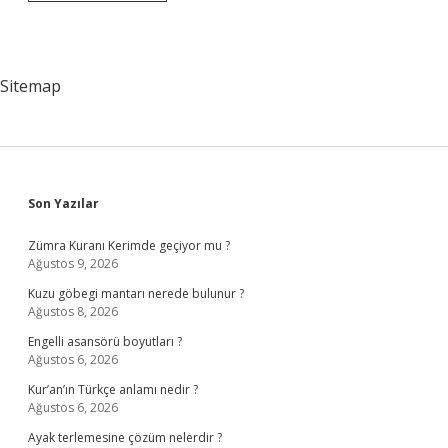
Olmadan
Üniversiteye
Gidilir
Mi
Sitemap
Sidebar
Son Yazılar
Zümra Kuranı Kerimde geçiyor mu ?
Ağustos 9, 2026
Kuzu göbegi mantarı nerede bulunur ?
Ağustos 8, 2026
Engelli asansörü boyutları ?
Ağustos 6, 2026
Kur’an’ın Türkçe anlamı nedir ?
Ağustos 6, 2026
Ayak terlemesine çözüm nelerdir ?