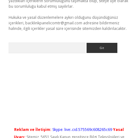
yazdıkları içeriklerin sorumluluğunu taşımakta olup, siteye üye olarak
bu sorumluluğu kabul etmiş sayılırlar.
Hukuka ve yasal düzenlemelere aykırı olduğunu düşündüğünüz
içerikleri,
backlinkpanelicomtr@gmail.com
adresine bildirmeniz
halinde, ilgili içerikler yasal süre içerisinde sitemizden kaldırılacaktır.
Arama
ps://elexbetgiris.org/
betbox
betexper bahis
Reklam ve İletişim:
Skype: live:.cid.575569c608265c69
Yasal
Uyarı:
Sitemiz, 5651 Sayılı Kanun gereğince Bilgi Teknolojileri ve