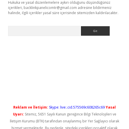
Hukuka ve yasal düzenlemelere aykırı olduğunu düşündüğünüz
içerikleri,
backlinkpanelicomtr@gmail.com
adresine bildirmeniz
halinde, ilgili içerikler yasal süre içerisinde sitemizden kaldırılacaktır.
Arama
ps://elexbetgiris.org/
betbox
betexper bahis
Reklam ve İletişim:
Skype: live:.cid.575569c608265c69
Yasal
Uyarı:
Sitemiz, 5651 Sayılı Kanun gereğince Bilgi Teknolojileri ve
İletişim Kurumu (BTK) tarafından onaylanmış bir Yer Sağlayıcı olarak
hizmet vermektedir. Bu nedenle, sitedeki içerikleri proaktif olarak