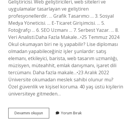
Geliştiricisi. Web geliştiricileri, web siteleri ve
uygulamalar tasarlayan ve geliştiren
profesyonellerdir. … Grafik Tasarımcı … 3. Sosyal
Medya Yöneticisi. … E-Ticaret Girişimcisi. … 5.
Fotoğrafçı … 6. SEO Uzmanı … 7. Serbest Yazar. … 8.
Veri Analisti.Daha Fazla Makale…•25 Temmuz 2024
Okul okumayan biri ne iş yapabilir? Lise diploması
olmadan yapabileceğiniz işler şunlardır: satış
elemanı, etkileyici, barista, web tasarım uzmanlığı,
müzisyen, müteahhit, emlak danışmanı, işaret dili
tercümanı. Daha fazla makale…•23 Aralık 2022
Üniversite okumadan meslek sahibi olunur mu?
Özel güvenlik ve kişisel koruma. 40 yaş üstü kişilerin
üniversiteye gitmeden…
Okula
Devamını okuyun
Yorum Bırak
Gitmeden
Hangi
Meslekler