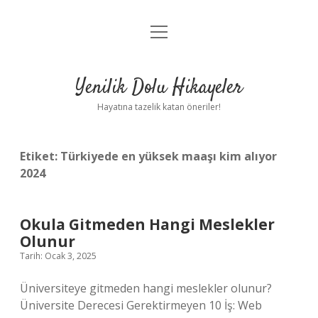
menüyü
Anasayfa
aç
Gizlilik Politikası
Yenilik Dolu Hikayeler
Yasal Uyarı
Hayatına tazelik katan öneriler!
Hakkımızda
Etiket:
Türkiyede en yüksek maaşı kim alıyor
2024
Okula Gitmeden Hangi Meslekler
Olunur
Tarih: Ocak 3, 2025
Üniversiteye gitmeden hangi meslekler olunur?
Üniversite Derecesi Gerektirmeyen 10 İş: Web