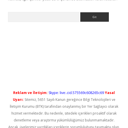
Arama
ps://elexbetgiris.org/
betbox
betexper bahis
Reklam ve İletişim:
Skype: live:.cid.575569c608265c69
Yasal
Uyarı:
Sitemiz, 5651 Sayılı Kanun gereğince Bilgi Teknolojileri ve
İletişim Kurumu (BTK) tarafından onaylanmış bir Yer Sağlayıcı olarak
hizmet vermektedir. Bu nedenle, sitedeki içerikleri proaktif olarak
denetleme veya araştırma yükümlülüğümüz bulunmamaktadır.
Ancak, üyelerimiz yazdıkları içeriklerin sorumluluğunu taşımakta olup,