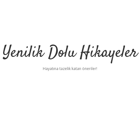
Yenilik Dolu Hikayeler
Hayatına tazelik katan öneriler!