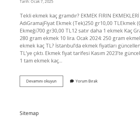
Tarih: Ocak 7, 2025
Tekli ekmek kaç gramdır? EKMEK FIRIN EKMEKLER
AdıGramajFiyat Ekmek (Tek)250 gr10,00 TLEkmek (
Ekmeği700 gr30,00 TL12 satır daha 1 ekmek Kaç Gra
280 gram ekmek 10 lira. Ocak 2024: 250 gram ekmek 
ekmek kaç TL? İstanbul’da ekmek fiyatları güncell
TL’ye çıktı. Ekmek fiyat tarifesi Kasım 2023’te günce
1 tam ekmek kaç…
1
Devamını okuyun
Yorum Bırak
Ekmek
Kaç
Gram
Sitemap