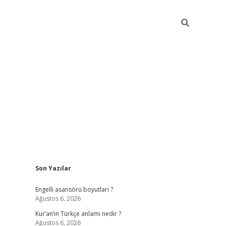
Sidebar
Son Yazılar
https://elex
Engelli asansörü boyutları ?
Ağustos 6, 2026
Kur’an’ın Türkçe anlamı nedir ?
Ağustos 6, 2026