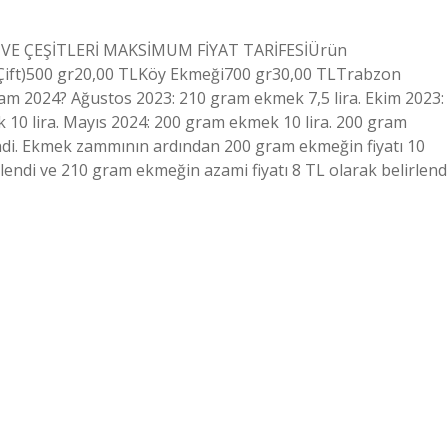
İ VE ÇEŞİTLERİ MAKSİMUM FİYAT TARİFESİÜrün
Çift)500 gr20,00 TLKöy Ekmeği700 gr30,00 TLTrabzon
m 2024? Ağustos 2023: 210 gram ekmek 7,5 lira. Ekim 2023:
10 lira. Mayıs 2024: 200 gram ekmek 10 lira. 200 gram
endi. Ekmek zammının ardından 200 gram ekmeğin fiyatı 10
llendi ve 210 gram ekmeğin azami fiyatı 8 TL olarak belirlendi