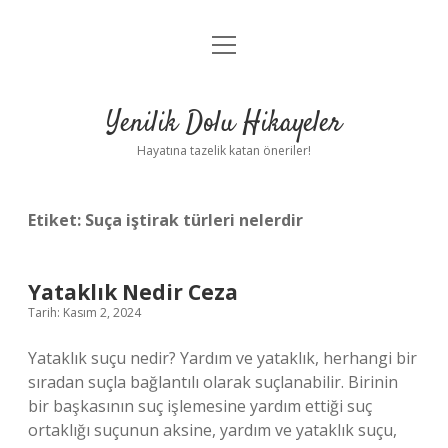
menüyü
Anasayfa
aç
Gizlilik Politikası
Yenilik Dolu Hikayeler
Yasal Uyarı
Hayatına tazelik katan öneriler!
Hakkımızda
Etiket:
Suça iştirak türleri nelerdir
Yataklık Nedir Ceza
Tarih: Kasım 2, 2024
Yataklık suçu nedir? Yardım ve yataklık, herhangi bir
sıradan suçla bağlantılı olarak suçlanabilir. Birinin
bir başkasının suç işlemesine yardım ettiği suç
ortaklığı suçunun aksine, yardım ve yataklık suçu,