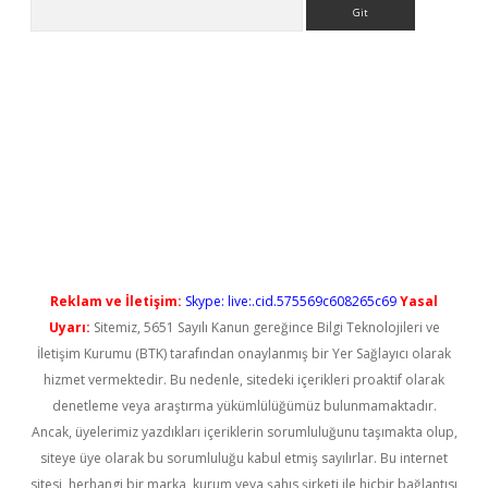
Arama
ps://elexbetgiris.org/
betbox
betexper bahis
Reklam ve İletişim:
Skype: live:.cid.575569c608265c69
Yasal
Uyarı:
Sitemiz, 5651 Sayılı Kanun gereğince Bilgi Teknolojileri ve
İletişim Kurumu (BTK) tarafından onaylanmış bir Yer Sağlayıcı olarak
hizmet vermektedir. Bu nedenle, sitedeki içerikleri proaktif olarak
denetleme veya araştırma yükümlülüğümüz bulunmamaktadır.
Ancak, üyelerimiz yazdıkları içeriklerin sorumluluğunu taşımakta olup,
siteye üye olarak bu sorumluluğu kabul etmiş sayılırlar. Bu internet
sitesi, herhangi bir marka, kurum veya şahıs şirketi ile hiçbir bağlantısı