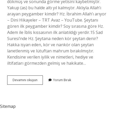
dökmüş ve sonunda görme yetisini kaybetmiştir.
Yakup (as) bu halde altı yıl kalmıştır. Aklıyla Allah’ı
arayan peygamber kimdir? Hz. İbrahim Allah’ı arıyor
– Dini Hikayeler – TRT Avaz – YouTube. Şeytanı
gören ilk peygamber kimdir? Soy sırasına göre Hz.
Adem ile İblis kıssasının ilk anlatıldığı yerdir.15 Sad
Suresi’nde Hz. Şeytana neden kör şeytan denir?
Hakka isyan eden, kör ve nankör olan şeytan
lanetlenmiş ve lütuftan mahrum bırakılmıştır.
Kendisine verilen iyilik ve nimetleri, hediye ve
iltifatları görmezden gelmiş ve hakikate…
Hangi
Devamını okuyun
Yorum Bırak
Peygamber
Şeytanın
Gözünü
Kör
Etti
Sitemap