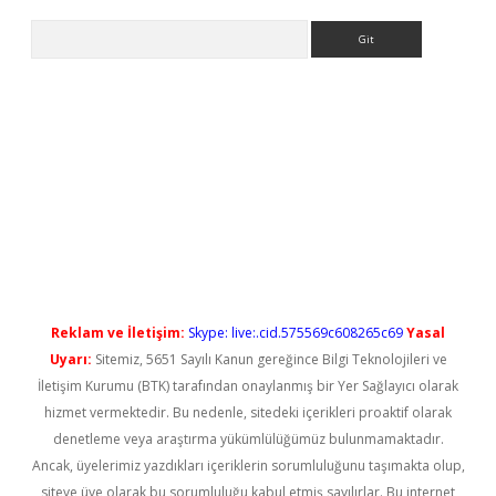
Arama
xper bahis
Reklam ve İletişim:
Skype: live:.cid.575569c608265c69
Yasal
Uyarı:
Sitemiz, 5651 Sayılı Kanun gereğince Bilgi Teknolojileri ve
İletişim Kurumu (BTK) tarafından onaylanmış bir Yer Sağlayıcı olarak
hizmet vermektedir. Bu nedenle, sitedeki içerikleri proaktif olarak
denetleme veya araştırma yükümlülüğümüz bulunmamaktadır.
Ancak, üyelerimiz yazdıkları içeriklerin sorumluluğunu taşımakta olup,
siteye üye olarak bu sorumluluğu kabul etmiş sayılırlar. Bu internet