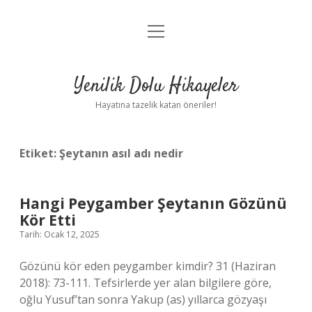
menüyü
Anasayfa
aç
Gizlilik Politikası
Yenilik Dolu Hikayeler
Yasal Uyarı
Hayatına tazelik katan öneriler!
Hakkımızda
Etiket:
Şeytanın asıl adı nedir
Hangi Peygamber Şeytanın Gözünü
Kör Etti
Tarih: Ocak 12, 2025
Gözünü kör eden peygamber kimdir? 31 (Haziran
2018): 73-111. Tefsirlerde yer alan bilgilere göre,
oğlu Yusuf’tan sonra Yakup (as) yıllarca gözyaşı