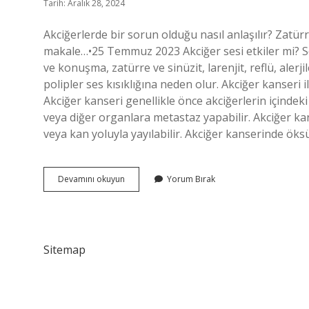
Tarih: Aralık 28, 2024
Akciğerlerde bir sorun olduğu nasıl anlaşılır? Zatürr
makale…•25 Temmuz 2023 Akciğer sesi etkiler mi? Se
ve konuşma, zatürre ve sinüzit, larenjit, reflü, alerji
polipler ses kısıklığına neden olur. Akciğer kanseri 
Akciğer kanseri genellikle önce akciğerlerin içindek
veya diğer organlara metastaz yapabilir. Akciğer kan
veya kan yoluyla yayılabilir. Akciğer kanserinde öks
Akciğer
Devamını okuyun
Yorum Bırak
Rahatsızlığı
Ses
Kısıklığı
Yapar
Mı
Sitemap