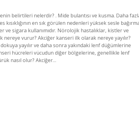
enin belirtileri nelerdir? . Mide bulantısı ve kusma. Daha fazl
s kısıklığının en sık görülen nedenleri yüksek sesle bağırm
ler ve sigara kullanımıdır. Nörolojik hastalıklar, kistler ve
ilk nereye vurur? Akciğer kanseri ilk olarak nereye yayılır?
i dokuya yayılır ve daha sonra yakındaki lenf düğümlerine
seri hücreleri vücudun diğer bölgelerine, genellikle lenf
ürük nasıl olur? Akciğer…