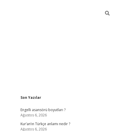
Sidebar
Son Yazılar
https://ele
Engelli asansörü boyutları ?
Ağustos 6, 2026
Kur’an’ın Türkçe anlamı nedir ?
Ağustos 6, 2026