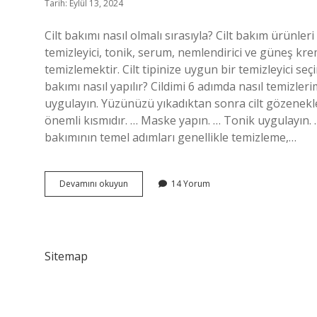
Tarih: Eylül 13, 2024
Cilt bakımı nasıl olmalı sırasıyla? Cilt bakım ürünleri
temizleyici, tonik, serum, nemlendirici ve güneş kremi 
temizlemektir. Cilt tipinize uygun bir temizleyici seçi
bakımı nasıl yapılır? Cildimi 6 adımda nasıl temizlerim
uygulayın. Yüzünüzü yıkadıktan sonra cilt gözenekleri 
önemli kısmıdır. … Maske yapın. … Tonik uygulayın. … 
bakımının temel adımları genellikle temizleme,…
Evde
Devamını okuyun
14 Yorum
Cilt
Bakımı
Sırasıyla
Nasıl
Yapılır
Sitemap