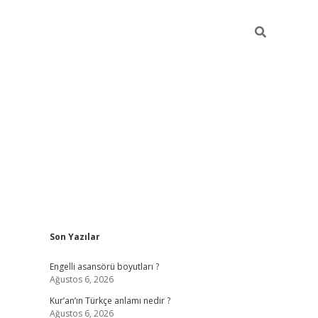
Sidebar
Son Yazılar
https://elex
Engelli asansörü boyutları ?
Ağustos 6, 2026
Kur’an’ın Türkçe anlamı nedir ?
Ağustos 6, 2026