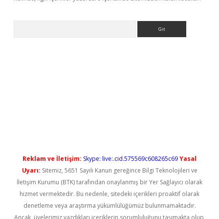
Arama
ps://elexbetgiris.org/
betbox
betexper bahis
Reklam ve İletişim:
Skype: live:.cid.575569c608265c69
Yasal
Uyarı:
Sitemiz, 5651 Sayılı Kanun gereğince Bilgi Teknolojileri ve
İletişim Kurumu (BTK) tarafından onaylanmış bir Yer Sağlayıcı olarak
hizmet vermektedir. Bu nedenle, sitedeki içerikleri proaktif olarak
denetleme veya araştırma yükümlülüğümüz bulunmamaktadır.
Ancak, üyelerimiz yazdıkları içeriklerin sorumluluğunu taşımakta olup,