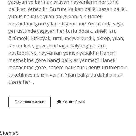
yaşayan ve barınak arayan hayvanların her türlü
balık eti yenebilir. Bu türe kalkan balığı, sazan balığı,
yunus balığı ve yılan balığı dahildir. Hanefi
mezhebine göre yılan eti yenir mi? Yer altında veya
yer üstünde yaşayan her türlü böcek, sinek, arı,
örümcek, kırkayak, tırtıl, meyve kurdu, akrep, yılan,
kertenkele, güve, kurbağa, salyangoz, fare,
köstebek vb. hayvanları yemek yasaktır. Hanefi
mezhebine göre hangi balıklar yenmez? Hanefi
mezhebine göre, sadece balık türü deniz ürünlerinin
tüketilmesine izin verilir. Yılan balığı da dahil olmak
üzere her…
Hanefi
Devamını okuyun
Yorum Bırak
Mezhebine
Göre
Yılan
Balığı
Yenir
Sitemap
Mi