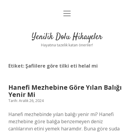
menüyü
Anasayfa
aç
Gizlilik Politikası
Yenilik Dolu Hikayeler
Yasal Uyarı
Hayatına tazelik katan öneriler!
Hakkımızda
Etiket:
Şafiilere göre tilki eti helal mi
Hanefi Mezhebine Göre Yılan Balığı
Yenir Mi
Tarih: Aralık 26, 2024
Hanefi mezhebinde yılan balığı yenir mi? Hanefi
mezhebine göre balığa benzemeyen deniz
canlılarının etini yemek haramdır. Buna göre suda