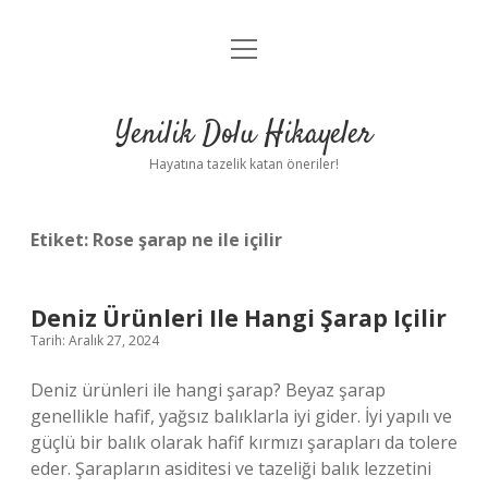
menüyü
Anasayfa
aç
Gizlilik Politikası
Yenilik Dolu Hikayeler
Yasal Uyarı
Hayatına tazelik katan öneriler!
Hakkımızda
Etiket:
Rose şarap ne ile içilir
Deniz Ürünleri Ile Hangi Şarap Içilir
Tarih: Aralık 27, 2024
Deniz ürünleri ile hangi şarap? Beyaz şarap
genellikle hafif, yağsız balıklarla iyi gider. İyi yapılı ve
güçlü bir balık olarak hafif kırmızı şarapları da tolere
eder. Şarapların asiditesi ve tazeliği balık lezzetini