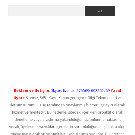
Arama
ps://elexbetgiris.org/
betbox
betexper bahis
Reklam ve İletişim:
Skype: live:.cid.575569c608265c69
Yasal
Uyarı:
Sitemiz, 5651 Sayılı Kanun gereğince Bilgi Teknolojileri ve
İletişim Kurumu (BTK) tarafından onaylanmış bir Yer Sağlayıcı olarak
hizmet vermektedir. Bu nedenle, sitedeki içerikleri proaktif olarak
denetleme veya araştırma yükümlülüğümüz bulunmamaktadır.
Ancak, üyelerimiz yazdıkları içeriklerin sorumluluğunu taşımakta olup,
siteye üye olarak bu sorumluluğu kabul etmiş sayılırlar. Bu internet