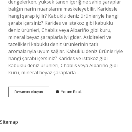
dengelerken, yüksek tanen içeriğine sahip şaraplar
balığın narin nüanslarını maskeleyebilir. Karidesle
hangi şarap içilir? Kabuklu deniz ürünleriyle hangi
şarabı içersiniz? Karides ve ıstakoz gibi kabuklu
deniz ürünleri, Chablis veya Albariño gibi kuru,
mineral beyaz şaraplarla iyi gider. Asiditeleri ve
tazelikleri kabuklu deniz ürünlerinin tatlı
aromalarıyla uyum sağlar. Kabuklu deniz ürünleriyle
hangi şarabı içersiniz? Karides ve ıstakoz gibi
kabuklu deniz ürünleri, Chablis veya Albariño gibi
kuru, mineral beyaz şaraplarla…
Deniz
Devamını okuyun
Yorum Bırak
Ürünleri
Ile
Hangi
Şarap
Içilir
Sitemap