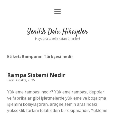
menüyü
Anasayfa
aç
Gizlilik Politikası
Yenilik Dolu Hikayeler
Yasal Uyarı
Hayatına tazelik katan öneriler!
Hakkımızda
Etiket:
Rampanın Türkçesi nedir
Rampa Sistemi Nedir
Tarih: Ocak 3, 2025
Yükleme rampası nedir? Yükleme rampası, depolar
ve fabrikalar gibi işletmelerde yükleme ve boşaltma
işlemini kolaylaştıran, araç ile zemin arasındaki
yükseklik farkını telafi eden bir ekipmandır. Yükleme