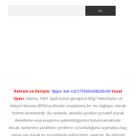
Arama
tps://elexbetgiris.org/
betbox
betexper bahis
Reklam ve İletişim:
Skype: live:.cid.575569c608265c69
Yasal
Uyarı:
Sitemiz, 5651 Sayılı Kanun gereğince Bilgi Teknolojileri ve
İletişim Kurumu (BTK) tarafından onaylanmış bir Yer Sağlayıcı olarak
hizmet vermektedir. Bu nedenle, sitedeki içerikleri proaktif olarak
denetleme veya araştırma yükümlülüğümüz bulunmamaktadır.
Ancak, üyelerimiz yazdıkları içeriklerin sorumluluğunu taşımakta olup,
siteye üye olarak bu sorumluluğu kabul etmiş sayılırlar. Bu internet