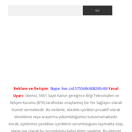
Arama
ps://elexbetgiris.org/
betbox
betexper bahis
Reklam ve İletişim:
Skype: live:.cid.575569c608265c69
Yasal
Uyarı:
Sitemiz, 5651 Sayılı Kanun gereğince Bilgi Teknolojileri ve
İletişim Kurumu (BTK) tarafından onaylanmış bir Yer Sağlayıcı olarak
hizmet vermektedir. Bu nedenle, sitedeki içerikleri proaktif olarak
denetleme veya araştırma yükümlülüğümüz bulunmamaktadır.
Ancak, üyelerimiz yazdıkları içeriklerin sorumluluğunu taşımakta olup,
siteye üye olarak bu sorumluluğu kabul etmiş sayılırlar. Bu internet