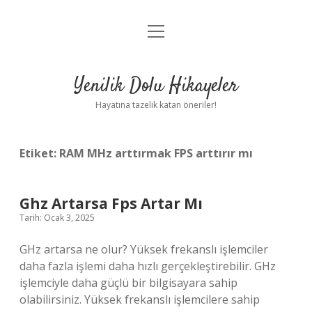
menüyü
Anasayfa
aç
Gizlilik Politikası
Yenilik Dolu Hikayeler
Yasal Uyarı
Hayatına tazelik katan öneriler!
Hakkımızda
Etiket:
RAM MHz arttırmak FPS arttırır mı
Ghz Artarsa Fps Artar Mı
Tarih: Ocak 3, 2025
GHz artarsa ne olur? Yüksek frekanslı işlemciler
daha fazla işlemi daha hızlı gerçekleştirebilir. GHz
işlemciyle daha güçlü bir bilgisayara sahip
olabilirsiniz. Yüksek frekanslı işlemcilere sahip