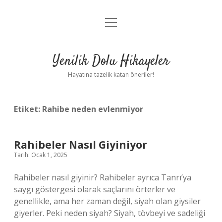
menüyü
Anasayfa
aç
Gizlilik Politikası
Yenilik Dolu Hikayeler
Yasal Uyarı
Hayatına tazelik katan öneriler!
Hakkımızda
Etiket:
Rahibe neden evlenmiyor
Rahibeler Nasıl Giyiniyor
Tarih: Ocak 1, 2025
Rahibeler nasıl giyinir? Rahibeler ayrıca Tanrı’ya
saygı göstergesi olarak saçlarını örterler ve
genellikle, ama her zaman değil, siyah olan giysiler
giyerler. Peki neden siyah? Siyah, tövbeyi ve sadeliği