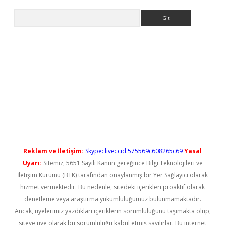
Arama
ps://elexbetgiris.org/
betbox
betexper bahis
Reklam ve İletişim:
Skype: live:.cid.575569c608265c69
Yasal
Uyarı:
Sitemiz, 5651 Sayılı Kanun gereğince Bilgi Teknolojileri ve
İletişim Kurumu (BTK) tarafından onaylanmış bir Yer Sağlayıcı olarak
hizmet vermektedir. Bu nedenle, sitedeki içerikleri proaktif olarak
denetleme veya araştırma yükümlülüğümüz bulunmamaktadır.
Ancak, üyelerimiz yazdıkları içeriklerin sorumluluğunu taşımakta olup,
siteye üye olarak bu sorumluluğu kabul etmiş sayılırlar. Bu internet