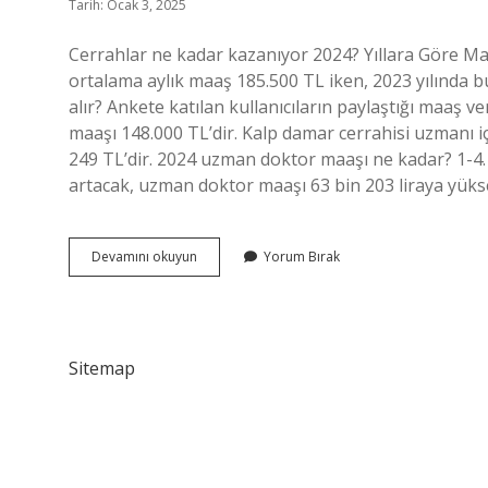
Tarih: Ocak 3, 2025
Cerrahlar ne kadar kazanıyor 2024? Yıllara Göre Ma
ortalama aylık maaş 185.500 TL iken, 2023 yılında b
alır? Ankete katılan kullanıcıların paylaştığı maaş 
maaşı 148.000 TL’dir. Kalp damar cerrahisi uzmanı 
249 TL’dir. 2024 uzman doktor maaşı ne kadar? 1-4. 
artacak, uzman doktor maaşı 63 bin 203 liraya yükse
Kalp
Devamını okuyun
Yorum Bırak
Cerrahı
Ne
Kadar
Maaş
Alır
Sitemap
2024