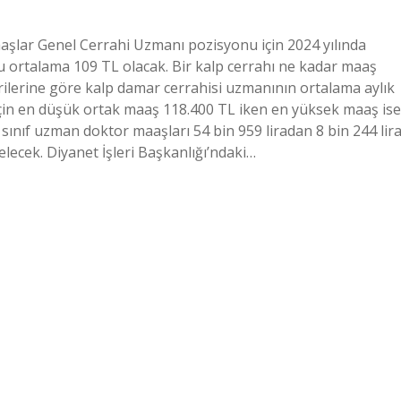
aşlar Genel Cerrahi Uzmanı pozisyonu için 2024 yılında
u ortalama 109 TL olacak. Bir kalp cerrahı ne kadar maaş
verilerine göre kalp damar cerrahisi uzmanının ortalama aylık
için en düşük ortak maaş 118.400 TL iken en yüksek maaş ise
sınıf uzman doktor maaşları 54 bin 959 liradan 8 bin 244 lir
lecek. Diyanet İşleri Başkanlığı’ndaki…