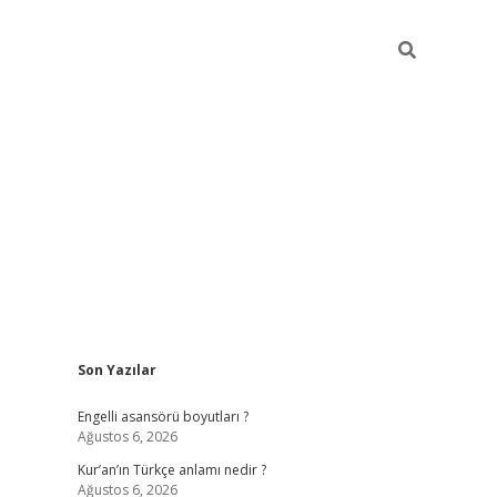
Sidebar
Son Yazılar
https://elex
Engelli asansörü boyutları ?
Ağustos 6, 2026
Kur’an’ın Türkçe anlamı nedir ?
Ağustos 6, 2026