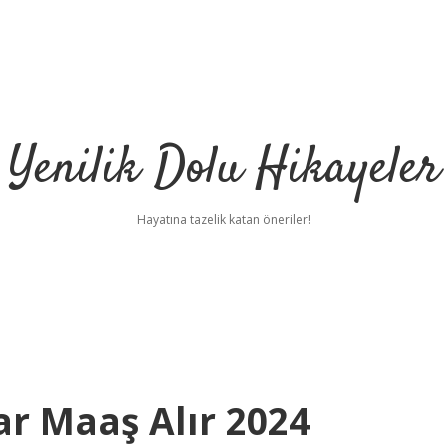
Yenilik Dolu Hikayeler
Hayatına tazelik katan öneriler!
ar Maaş Alır 2024