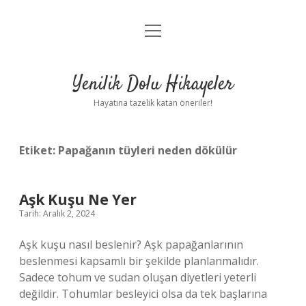
menüyü
Anasayfa
aç
Gizlilik Politikası
Yenilik Dolu Hikayeler
Yasal Uyarı
Hayatına tazelik katan öneriler!
Hakkımızda
Etiket:
Papağanın tüyleri neden dökülür
Aşk Kuşu Ne Yer
Tarih: Aralık 2, 2024
Aşk kuşu nasıl beslenir? Aşk papağanlarının
beslenmesi kapsamlı bir şekilde planlanmalıdır.
Sadece tohum ve sudan oluşan diyetleri yeterli
değildir. Tohumlar besleyici olsa da tek başlarına