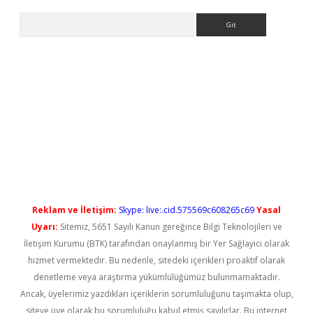
Arama
s://elexbetgiris.org/
betbox
betexper bahis
Reklam ve İletişim:
Skype: live:.cid.575569c608265c69
Yasal
Uyarı:
Sitemiz, 5651 Sayılı Kanun gereğince Bilgi Teknolojileri ve
İletişim Kurumu (BTK) tarafından onaylanmış bir Yer Sağlayıcı olarak
hizmet vermektedir. Bu nedenle, sitedeki içerikleri proaktif olarak
denetleme veya araştırma yükümlülüğümüz bulunmamaktadır.
Ancak, üyelerimiz yazdıkları içeriklerin sorumluluğunu taşımakta olup,
siteye üye olarak bu sorumluluğu kabul etmiş sayılırlar. Bu internet