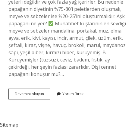
yeterli değildir ve çok fazla yağ içerirler. Bu nedenle
papağanın diyetinin %75-80’i peletlerden oluşmalı,
meyve ve sebzeler ise %20-25’ini oluşturmalıdır. Aşk
papağanı ne yer?
Muhabbet kuşlarının en sevdiği
meyve ve sebzeler mandalina, portakal, muz, elma,
ayva, erik, kivi, kayısı, incir, armut, çilek, üzüm, erik,
şeftali, kiraz, vişne, havuç, brokoli, marul, maydanoz
sapı, yeşil biber, kırmızı biber, kuruyemiş. B.
Kuruyemişler (tuzsuz), ceviz, badem, fıstık, ay
çekirdeği, her şeyin fazlası zararlıdır. Dişi cennet
papağanı konuşur mu?…
Aşk
Devamını okuyun
Yorum Bırak
Kuşu
Ne
Yer
Sitemap