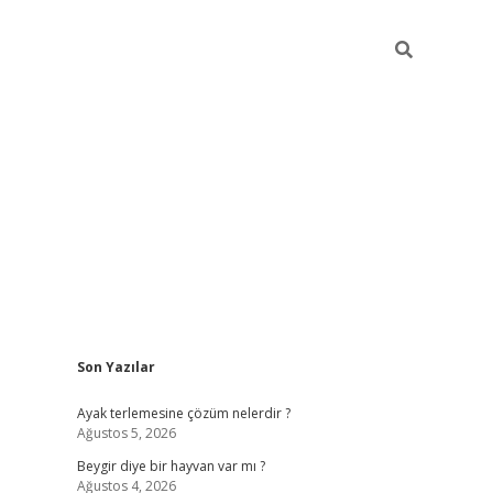
Sidebar
Son Yazılar
https://elexb
Ayak terlemesine çözüm nelerdir ?
Ağustos 5, 2026
Beygir diye bir hayvan var mı ?
Ağustos 4, 2026