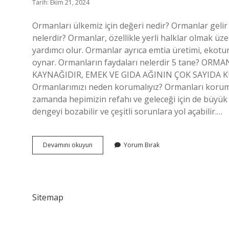
Tarih: Ekim 21, 2024
Ormanları ülkemiz için değeri nedir? Ormanlar gelir
nelerdir? Ormanlar, özellikle yerli halklar olmak üze
yardımcı olur. Ormanlar ayrıca emtia üretimi, ekotu
oynar. Ormanların faydaları nelerdir 5 tane? O
KAYNAĞIDIR, EMEK VE GIDA AĞININ ÇOK SAYIDA K
Ormanlarımızı neden korumalıyız? Ormanları korumak
zamanda hepimizin refahı ve geleceği için de büyük
dengeyi bozabilir ve çeşitli sorunlara yol açabilir.…
Ormanlar
Devamını okuyun
Yorum Bırak
Bir
Ülke
Için
Neden
Önemlidir
Sitemap