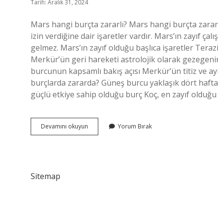
Tarih: Aralık 31, 2024
Mars hangi burçta zararlı? Mars hangi burçta zararl
izin verdiğine dair işaretler vardır. Mars’ın zayıf ç
gelmez. Mars’ın zayıf olduğu başlıca işaretler Ter
Merkür’ün geri hareketi astrolojik olarak gezegenin
burcunun kapsamlı bakış açısı Merkür’ün titiz ve a
burçlarda zararda? Güneş burcu yaklaşık dört hafta
güçlü etkiye sahip olduğu burç Koç, en zayıf olduğ
Astrolojide
Devamını okuyun
Yorum Bırak
Zararda
Ne
Demek
Sitemap