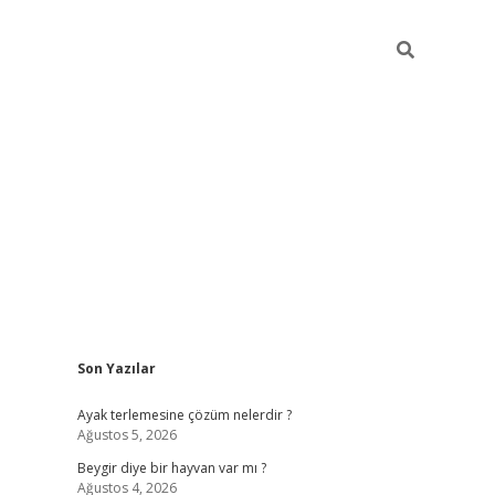
Sidebar
Son Yazılar
https://elexb
Ayak terlemesine çözüm nelerdir ?
Ağustos 5, 2026
Beygir diye bir hayvan var mı ?
Ağustos 4, 2026