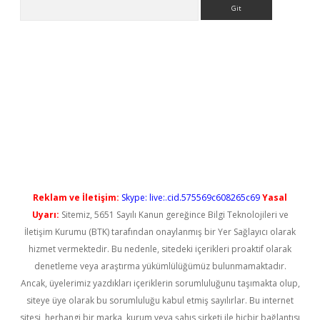
Arama
his
Reklam ve İletişim:
Skype: live:.cid.575569c608265c69
Yasal
Uyarı:
Sitemiz, 5651 Sayılı Kanun gereğince Bilgi Teknolojileri ve
İletişim Kurumu (BTK) tarafından onaylanmış bir Yer Sağlayıcı olarak
hizmet vermektedir. Bu nedenle, sitedeki içerikleri proaktif olarak
denetleme veya araştırma yükümlülüğümüz bulunmamaktadır.
Ancak, üyelerimiz yazdıkları içeriklerin sorumluluğunu taşımakta olup,
siteye üye olarak bu sorumluluğu kabul etmiş sayılırlar. Bu internet
sitesi, herhangi bir marka, kurum veya şahıs şirketi ile hiçbir bağlantısı