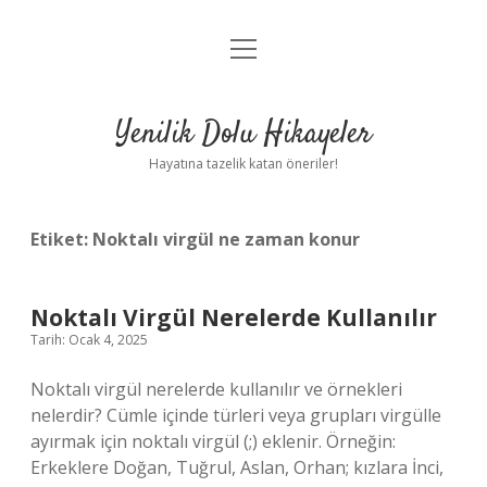
menüyü
Anasayfa
aç
Gizlilik Politikası
Yenilik Dolu Hikayeler
Yasal Uyarı
Hayatına tazelik katan öneriler!
Hakkımızda
Etiket:
Noktalı virgül ne zaman konur
Noktalı Virgül Nerelerde Kullanılır
Tarih: Ocak 4, 2025
Noktalı virgül nerelerde kullanılır ve örnekleri
nelerdir? Cümle içinde türleri veya grupları virgülle
ayırmak için noktalı virgül (;) eklenir. Örneğin:
Erkeklere Doğan, Tuğrul, Aslan, Orhan; ​​kızlara İnci,