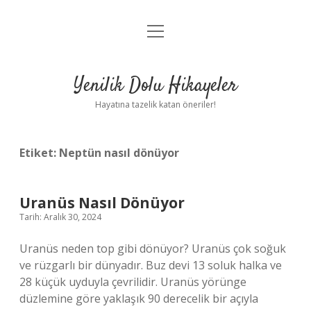
menüyü
Anasayfa
aç
Gizlilik Politikası
Yenilik Dolu Hikayeler
Yasal Uyarı
Hayatına tazelik katan öneriler!
Hakkımızda
Etiket:
Neptün nasıl dönüyor
Uranüs Nasıl Dönüyor
Tarih: Aralık 30, 2024
Uranüs neden top gibi dönüyor? Uranüs çok soğuk
ve rüzgarlı bir dünyadır. Buz devi 13 soluk halka ve
28 küçük uyduyla çevrilidir. Uranüs yörünge
düzlemine göre yaklaşık 90 derecelik bir açıyla