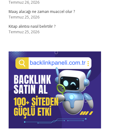
Temmuz 26, 2026
Maaş alacağı ne zaman muaccel olur ?
Temmuz 25, 2026
Kitap alıntısı nasıl belirtilir ?
Temmuz 25, 2026