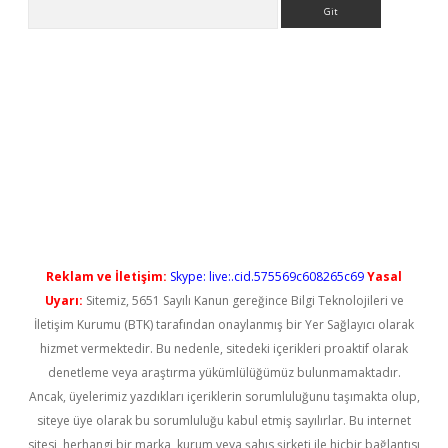
Arama
ps://elexbetgiris.org/
betbox
betexper bahis
Reklam ve İletişim:
Skype: live:.cid.575569c608265c69
Yasal
Uyarı:
Sitemiz, 5651 Sayılı Kanun gereğince Bilgi Teknolojileri ve
İletişim Kurumu (BTK) tarafından onaylanmış bir Yer Sağlayıcı olarak
hizmet vermektedir. Bu nedenle, sitedeki içerikleri proaktif olarak
denetleme veya araştırma yükümlülüğümüz bulunmamaktadır.
Ancak, üyelerimiz yazdıkları içeriklerin sorumluluğunu taşımakta olup,
siteye üye olarak bu sorumluluğu kabul etmiş sayılırlar. Bu internet
sitesi, herhangi bir marka, kurum veya şahıs şirketi ile hiçbir bağlantısı