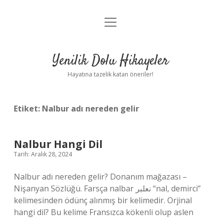
menüyü
Anasayfa
aç
Gizlilik Politikası
Yenilik Dolu Hikayeler
Yasal Uyarı
Hayatına tazelik katan öneriler!
Hakkımızda
Etiket:
Nalbur adı nereden gelir
Nalbur Hangi Dil
Tarih: Aralık 28, 2024
Nalbur adı nereden gelir? Donanım mağazası –
Nişanyan Sözlüğü. Farsça nalbar نعلبر “nal, demirci”
kelimesinden ödünç alınmış bir kelimedir. Orjinal
hangi dil? Bu kelime Fransızca kökenli olup aslen