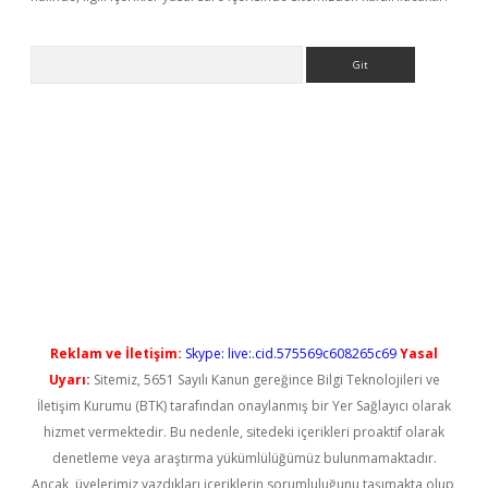
Arama
ps://elexbetgiris.org/
betbox
betexper bahis
Reklam ve İletişim:
Skype: live:.cid.575569c608265c69
Yasal
Uyarı:
Sitemiz, 5651 Sayılı Kanun gereğince Bilgi Teknolojileri ve
İletişim Kurumu (BTK) tarafından onaylanmış bir Yer Sağlayıcı olarak
hizmet vermektedir. Bu nedenle, sitedeki içerikleri proaktif olarak
denetleme veya araştırma yükümlülüğümüz bulunmamaktadır.
Ancak, üyelerimiz yazdıkları içeriklerin sorumluluğunu taşımakta olup,