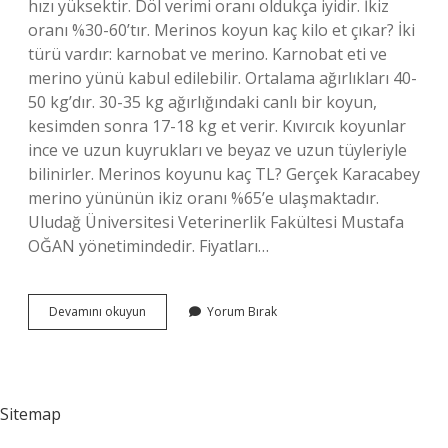
hızı yüksektir. Döl verimi oranı oldukça iyidir. İkiz
oranı %30-60’tır. Merinos koyun kaç kilo et çıkar? İki
türü vardır: karnobat ve merino. Karnobat eti ve
merino yünü kabul edilebilir. Ortalama ağırlıkları 40-
50 kg’dır. 30-35 kg ağırlığındaki canlı bir koyun,
kesimden sonra 17-18 kg et verir. Kıvırcık koyunlar
ince ve uzun kuyrukları ve beyaz ve uzun tüyleriyle
bilinirler. Merinos koyunu kaç TL? Gerçek Karacabey
merino yününün ikiz oranı %65’e ulaşmaktadır.
Uludağ Üniversitesi Veterinerlik Fakültesi Mustafa
OĞAN yönetimindedir. Fiyatları…
Merinos
Devamını okuyun
Yorum Bırak
Koyunu
Nasıl
Anlaşılır
Sitemap