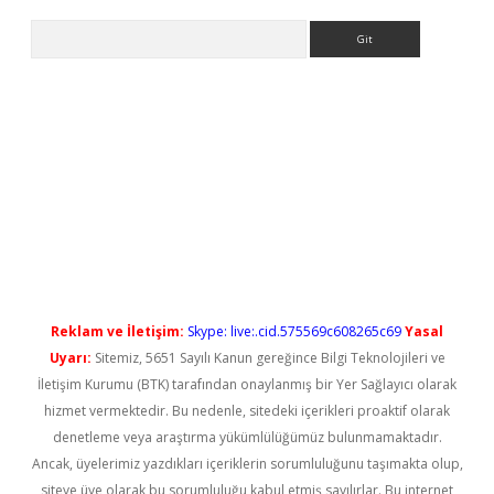
Arama
ps://elexbetgiris.org/
betbox
betexper bahis
Reklam ve İletişim:
Skype: live:.cid.575569c608265c69
Yasal
Uyarı:
Sitemiz, 5651 Sayılı Kanun gereğince Bilgi Teknolojileri ve
İletişim Kurumu (BTK) tarafından onaylanmış bir Yer Sağlayıcı olarak
hizmet vermektedir. Bu nedenle, sitedeki içerikleri proaktif olarak
denetleme veya araştırma yükümlülüğümüz bulunmamaktadır.
Ancak, üyelerimiz yazdıkları içeriklerin sorumluluğunu taşımakta olup,
siteye üye olarak bu sorumluluğu kabul etmiş sayılırlar. Bu internet