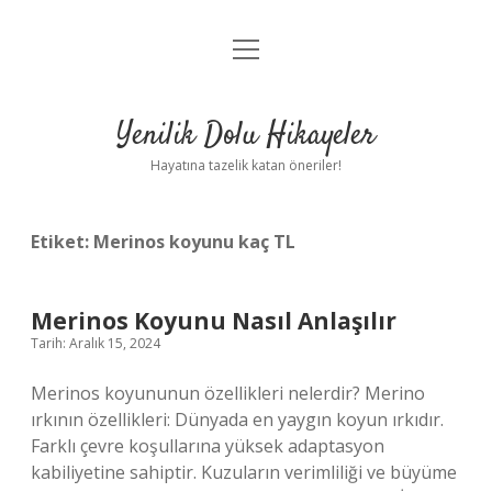
menüyü
Anasayfa
aç
Gizlilik Politikası
Yenilik Dolu Hikayeler
Yasal Uyarı
Hayatına tazelik katan öneriler!
Hakkımızda
Etiket:
Merinos koyunu kaç TL
Merinos Koyunu Nasıl Anlaşılır
Tarih: Aralık 15, 2024
Merinos koyununun özellikleri nelerdir? Merino
ırkının özellikleri: Dünyada en yaygın koyun ırkıdır.
Farklı çevre koşullarına yüksek adaptasyon
kabiliyetine sahiptir. Kuzuların verimliliği ve büyüme