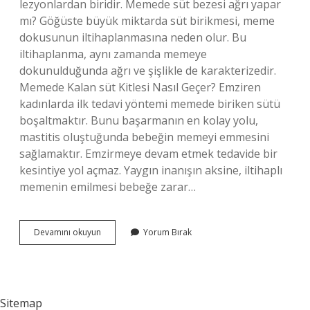
lezyonlardan biridir. Memede süt bezesi ağrı yapar
mı? Göğüste büyük miktarda süt birikmesi, meme
dokusunun iltihaplanmasına neden olur. Bu
iltihaplanma, aynı zamanda memeye
dokunulduğunda ağrı ve şişlikle de karakterizedir.
Memede Kalan süt Kitlesi Nasıl Geçer? Emziren
kadınlarda ilk tedavi yöntemi memede biriken sütü
boşaltmaktır. Bunu başarmanın en kolay yolu,
mastitis oluştuğunda bebeğin memeyi emmesini
sağlamaktır. Emzirmeye devam etmek tedavide bir
kesintiye yol açmaz. Yaygın inanışın aksine, iltihaplı
memenin emilmesi bebeğe zarar…
Memede
Devamını okuyun
Yorum Bırak
Süt
Bezesi
Nasıl
Anlaşılır
Sitemap