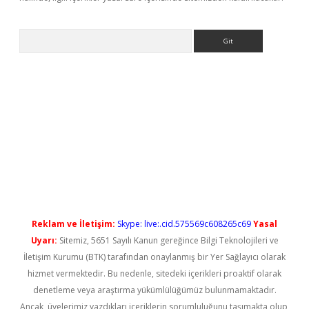
Arama
ps://elexbetgiris.org/
betbox
betexper bahis
Reklam ve İletişim:
Skype: live:.cid.575569c608265c69
Yasal
Uyarı:
Sitemiz, 5651 Sayılı Kanun gereğince Bilgi Teknolojileri ve
İletişim Kurumu (BTK) tarafından onaylanmış bir Yer Sağlayıcı olarak
hizmet vermektedir. Bu nedenle, sitedeki içerikleri proaktif olarak
denetleme veya araştırma yükümlülüğümüz bulunmamaktadır.
Ancak, üyelerimiz yazdıkları içeriklerin sorumluluğunu taşımakta olup,