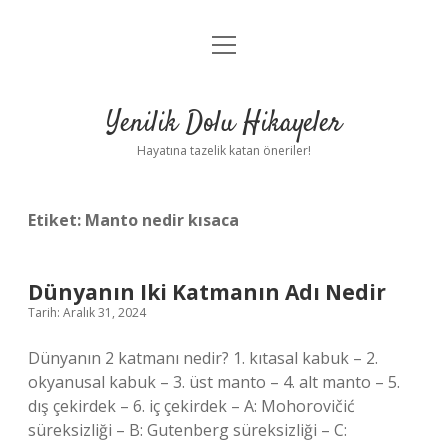
menüyü
Anasayfa
aç
Gizlilik Politikası
Yenilik Dolu Hikayeler
Yasal Uyarı
Hayatına tazelik katan öneriler!
Hakkımızda
Etiket:
Manto nedir kısaca
Dünyanın Iki Katmanın Adı Nedir
Tarih: Aralık 31, 2024
Dünyanın 2 katmanı nedir? 1. kıtasal kabuk – 2.
okyanusal kabuk – 3. üst manto – 4. alt manto – 5.
dış çekirdek – 6. iç çekirdek – A: Mohorovičić
süreksizliği – B: Gutenberg süreksizliği – C: