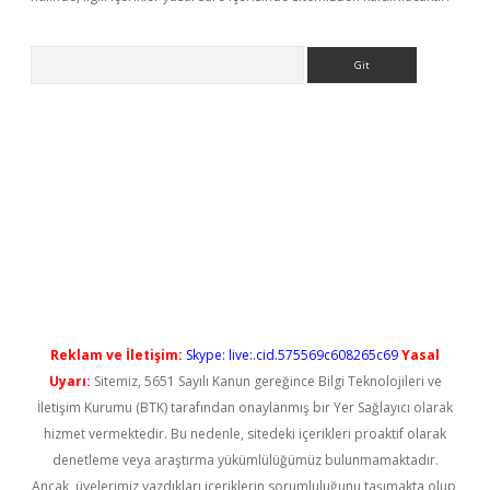
Arama
ps://elexbetgiris.org/
betbox
betexper bahis
Reklam ve İletişim:
Skype: live:.cid.575569c608265c69
Yasal
Uyarı:
Sitemiz, 5651 Sayılı Kanun gereğince Bilgi Teknolojileri ve
İletişim Kurumu (BTK) tarafından onaylanmış bir Yer Sağlayıcı olarak
hizmet vermektedir. Bu nedenle, sitedeki içerikleri proaktif olarak
denetleme veya araştırma yükümlülüğümüz bulunmamaktadır.
Ancak, üyelerimiz yazdıkları içeriklerin sorumluluğunu taşımakta olup,