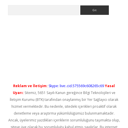
Arama
ps://elexbetgiris.org/
betbox
betexper bahis
Reklam ve İletişim:
Skype: live:.cid.575569c608265c69
Yasal
Uyarı:
Sitemiz, 5651 Sayılı Kanun gereğince Bilgi Teknolojileri ve
İletişim Kurumu (BTK) tarafından onaylanmış bir Yer Sağlayıcı olarak
hizmet vermektedir. Bu nedenle, sitedeki içerikleri proaktif olarak
denetleme veya araştırma yükümlülüğümüz bulunmamaktadır.
Ancak, üyelerimiz yazdıkları içeriklerin sorumluluğunu taşımakta olup,
siteye üye olarak bu sorumluluğu kabul etmiş sayılırlar. Bu internet