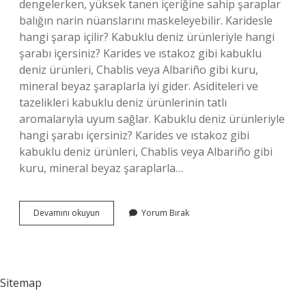
dengelerken, yüksek tanen içeriğine sahip şaraplar
balığın narin nüanslarını maskeleyebilir. Karidesle
hangi şarap içilir? Kabuklu deniz ürünleriyle hangi
şarabı içersiniz? Karides ve ıstakoz gibi kabuklu
deniz ürünleri, Chablis veya Albariño gibi kuru,
mineral beyaz şaraplarla iyi gider. Asiditeleri ve
tazelikleri kabuklu deniz ürünlerinin tatlı
aromalarıyla uyum sağlar. Kabuklu deniz ürünleriyle
hangi şarabı içersiniz? Karides ve ıstakoz gibi
kabuklu deniz ürünleri, Chablis veya Albariño gibi
kuru, mineral beyaz şaraplarla…
Deniz
Devamını okuyun
Yorum Bırak
Ürünleri
Ile
Hangi
Şarap
Içilir
Sitemap