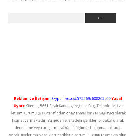
Arama
ps://elexbetgiris.org/
betbox
betexper bahis
Reklam ve İletişim:
Skype: live:.cid.575569c608265c69
Yasal
Uyarı:
Sitemiz, 5651 Sayılı Kanun gereğince Bilgi Teknolojileri ve
İletişim Kurumu (BTK) tarafından onaylanmış bir Yer Sağlayıcı olarak
hizmet vermektedir. Bu nedenle, sitedeki içerikleri proaktif olarak
denetleme veya araştırma yükümlülüğümüz bulunmamaktadır.
Ancak, üyelerimiz yazdıkları içeriklerin sorumluluğunu taşımakta olup,