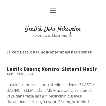
menüyü
Anasayfa
aç
Gizlilik Politikası
Yenilik Dolu Hikayeler
Yasal Uyarı
Hayatına tazelik katan öneriler!
Hakkımızda
Etiket:
Lastik basınç ikaz lambası nasıl söner
Lastik Basınç Kontrol Sistemi Nedir
Tarih: Kasım 3, 2024
Lastik basınçlarını kontrol edin ne demek? LASTİK
BASINCI İZLEME SİSTEMİ. Araca takılan sistem, bir
veya daha fazla lastiğin basıncının düşmesi
durumunda sürücüyü uyarır. Sistem, araçtaki 1