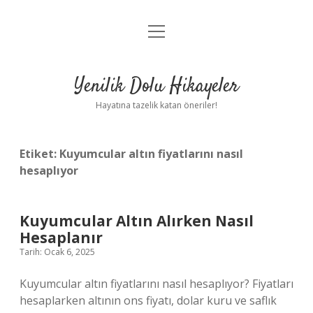
menüyü
Anasayfa
aç
Gizlilik Politikası
Yenilik Dolu Hikayeler
Yasal Uyarı
Hayatına tazelik katan öneriler!
Hakkımızda
Etiket:
Kuyumcular altın fiyatlarını nasıl
hesaplıyor
Kuyumcular Altın Alırken Nasıl
Hesaplanır
Tarih: Ocak 6, 2025
Kuyumcular altın fiyatlarını nasıl hesaplıyor? Fiyatları
hesaplarken altının ons fiyatı, dolar kuru ve saflık