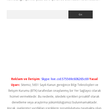
Arama
ps://elexbetgiris.org/
betbox
betexper bahis
Reklam ve İletişim:
Skype: live:.cid.575569c608265c69
Yasal
Uyarı:
Sitemiz, 5651 Sayılı Kanun gereğince Bilgi Teknolojileri ve
İletişim Kurumu (BTK) tarafından onaylanmış bir Yer Sağlayıcı olarak
hizmet vermektedir. Bu nedenle, sitedeki içerikleri proaktif olarak
denetleme veya araştırma yükümlülüğümüz bulunmamaktadır.
Ancak, üyelerimiz yazdıkları içeriklerin sorumluluğunu taşımakta olup,