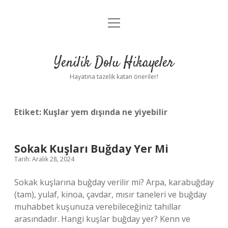
menüyü
Anasayfa
aç
Gizlilik Politikası
Yenilik Dolu Hikayeler
Yasal Uyarı
Hayatına tazelik katan öneriler!
Hakkımızda
Etiket:
Kuşlar yem dışında ne yiyebilir
Sokak Kuşları Buğday Yer Mi
Tarih: Aralık 28, 2024
Sokak kuşlarına buğday verilir mi? Arpa, karabuğday
(tam), yulaf, kinoa, çavdar, mısır taneleri ve buğday
muhabbet kuşunuza verebileceğiniz tahıllar
arasındadır. Hangi kuşlar buğday yer? Kenn ve