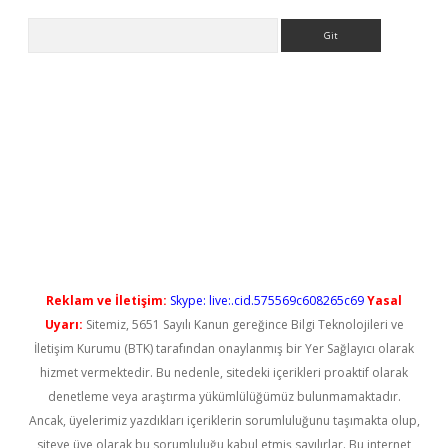
Arama
ps://elexbetgiris.org/
betbox
betexper bahis
Reklam ve İletişim:
Skype: live:.cid.575569c608265c69
Yasal
Uyarı:
Sitemiz, 5651 Sayılı Kanun gereğince Bilgi Teknolojileri ve
İletişim Kurumu (BTK) tarafından onaylanmış bir Yer Sağlayıcı olarak
hizmet vermektedir. Bu nedenle, sitedeki içerikleri proaktif olarak
denetleme veya araştırma yükümlülüğümüz bulunmamaktadır.
Ancak, üyelerimiz yazdıkları içeriklerin sorumluluğunu taşımakta olup,
siteye üye olarak bu sorumluluğu kabul etmiş sayılırlar. Bu internet