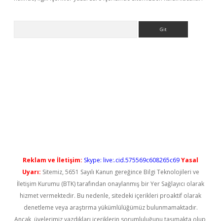
Arama
ps://elexbetgiris.org/
betbox
betexper bahis
Reklam ve İletişim:
Skype: live:.cid.575569c608265c69
Yasal
Uyarı:
Sitemiz, 5651 Sayılı Kanun gereğince Bilgi Teknolojileri ve
İletişim Kurumu (BTK) tarafından onaylanmış bir Yer Sağlayıcı olarak
hizmet vermektedir. Bu nedenle, sitedeki içerikleri proaktif olarak
denetleme veya araştırma yükümlülüğümüz bulunmamaktadır.
Ancak, üyelerimiz yazdıkları içeriklerin sorumluluğunu taşımakta olup,