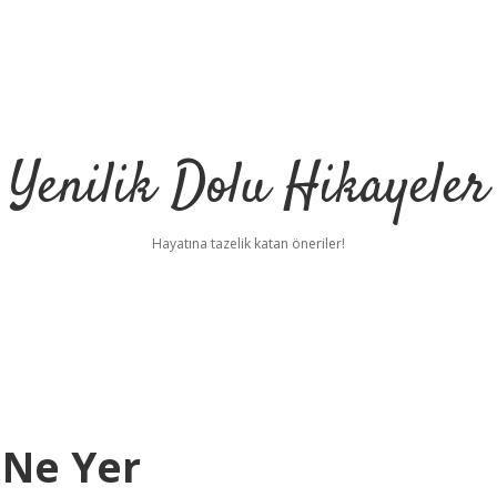
Yenilik Dolu Hikayeler
Hayatına tazelik katan öneriler!
 Ne Yer