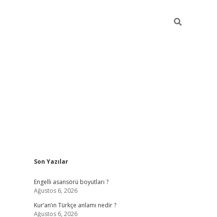
Sidebar
Son Yazılar
https://elexb
Engelli asansörü boyutları ?
Ağustos 6, 2026
Kur’an’ın Türkçe anlamı nedir ?
Ağustos 6, 2026