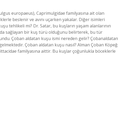
lgus europaeus), Caprimulgidae familyasına ait olan
erle beslenir ve avını uçarken yakalar. Diğer isimleri
kuşu tehlikeli mi? Dr. Satar, bu kuşların yaşam alanlarının
da sağlayan bir kuş türü olduğunu belirterek, bu tür
ulundu. Çoban aldatan kuşu ismi nereden gelir? Çobanaldatan
n gelmektedir. Çoban aldatan kuşu nasıl? Alman Çoban Köpeği
ttacidae familyasına aittir. Bu kuşlar çoğunlukla böceklerle