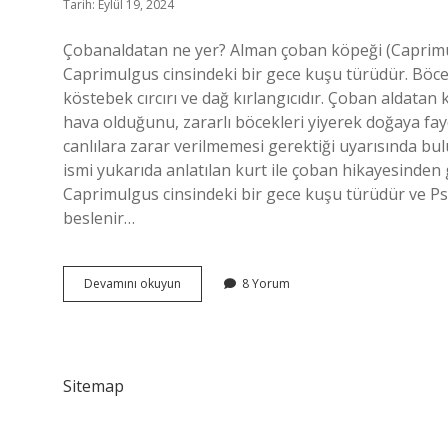
Tarih: Eylül 19, 2024
Çobanaldatan ne yer? Alman çoban köpeği (Caprimu
Caprimulgus cinsindeki bir gece kuşu türüdür. Böcekl
köstebek cırcırı ve dağ kırlangıcıdır. Çoban aldatan 
hava olduğunu, zararlı böcekleri yiyerek doğaya fay
canlılara zarar verilmemesi gerektiği uyarısında b
ismi yukarıda anlatılan kurt ile çoban hikayesinde
Caprimulgus cinsindeki bir gece kuşu türüdür ve Psi
beslenir…
Çoban
Devamını okuyun
8 Yorum
Aldatan
Kuşu
Ne
Yer
Sitemap