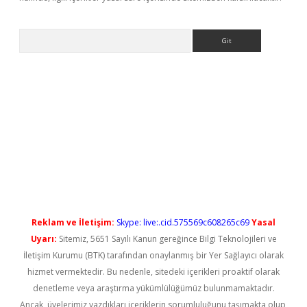
Arama
ps://elexbetgiris.org/
betbox
betexper bahis
Reklam ve İletişim:
Skype: live:.cid.575569c608265c69
Yasal
Uyarı:
Sitemiz, 5651 Sayılı Kanun gereğince Bilgi Teknolojileri ve
İletişim Kurumu (BTK) tarafından onaylanmış bir Yer Sağlayıcı olarak
hizmet vermektedir. Bu nedenle, sitedeki içerikleri proaktif olarak
denetleme veya araştırma yükümlülüğümüz bulunmamaktadır.
Ancak, üyelerimiz yazdıkları içeriklerin sorumluluğunu taşımakta olup,