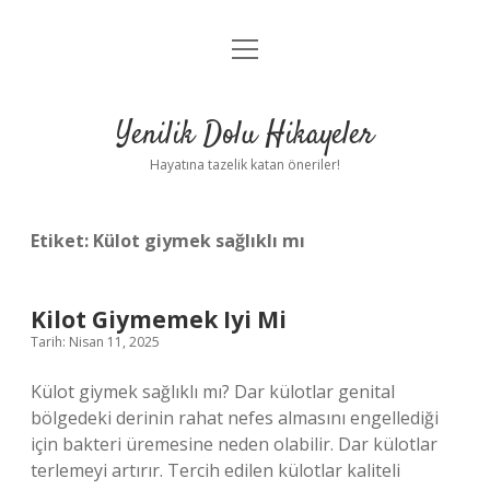
menüyü
Anasayfa
aç
Gizlilik Politikası
Yenilik Dolu Hikayeler
Yasal Uyarı
Hayatına tazelik katan öneriler!
Hakkımızda
Etiket:
Külot giymek sağlıklı mı
Kilot Giymemek Iyi Mi
Tarih: Nisan 11, 2025
Külot giymek sağlıklı mı? Dar külotlar genital
bölgedeki derinin rahat nefes almasını engellediği
için bakteri üremesine neden olabilir. Dar külotlar
terlemeyi artırır. Tercih edilen külotlar kaliteli