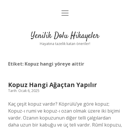
menüyü
Anasayfa
aç
Gizlilik Politikası
Yenilik Dolu Hikayeler
Yasal Uyarı
Hayatına tazelik katan öneriler!
Hakkımızda
Etiket:
Kopuz hangi yöreye aittir
Kopuz Hangi Ağaçtan Yapılır
Tarih: Ocak 6, 2025
Kaç çeşit kopuz vardır? Köprülü’ye göre kopuz;
Kopuz-ı rumi ve kopuz-ı ozan olmak üzere iki biçimi
vardır. Ozanın kopuzunun diğer telli çalgılardan
daha uzun bir kabuğu ve üç teli vardır. Rûmî kopuzu,