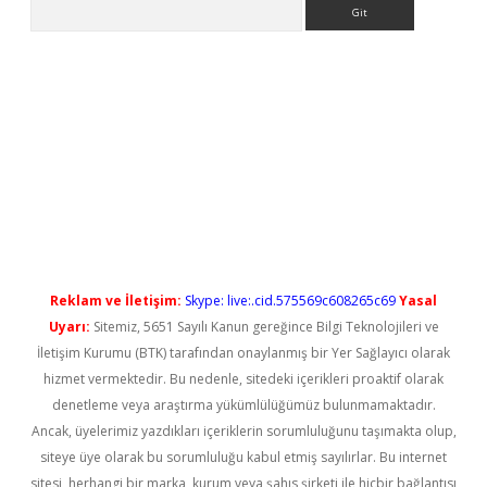
Arama
s://elexbetgiris.org/
betbox
betexper bahis
Reklam ve İletişim:
Skype: live:.cid.575569c608265c69
Yasal
Uyarı:
Sitemiz, 5651 Sayılı Kanun gereğince Bilgi Teknolojileri ve
İletişim Kurumu (BTK) tarafından onaylanmış bir Yer Sağlayıcı olarak
hizmet vermektedir. Bu nedenle, sitedeki içerikleri proaktif olarak
denetleme veya araştırma yükümlülüğümüz bulunmamaktadır.
Ancak, üyelerimiz yazdıkları içeriklerin sorumluluğunu taşımakta olup,
siteye üye olarak bu sorumluluğu kabul etmiş sayılırlar. Bu internet
sitesi, herhangi bir marka, kurum veya şahıs şirketi ile hiçbir bağlantısı