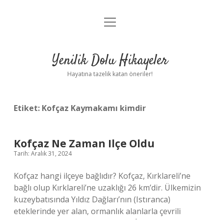
menüyü
Anasayfa
aç
Gizlilik Politikası
Yenilik Dolu Hikayeler
Yasal Uyarı
Hayatına tazelik katan öneriler!
Hakkımızda
Etiket:
Kofçaz Kaymakamı kimdir
Kofçaz Ne Zaman Ilçe Oldu
Tarih: Aralık 31, 2024
Kofçaz hangi ilçeye bağlıdır? Kofçaz, Kırklareli’ne
bağlı olup Kırklareli’ne uzaklığı 26 km’dir. Ülkemizin
kuzeybatısında Yıldız Dağları’nın (Istıranca)
eteklerinde yer alan, ormanlık alanlarla çevrili