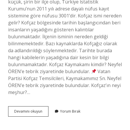
küçük, şirin bir ilçe olup, Türkiye İstatistik
Kurumu’nun 2011 yılı adrese dayalı nüfus kayıt
sistemine göre nüfusu 3001’dir. Kofçaz ismi nereden
gelir? Kofçaz bölgesinde tarihin başlangıcından beri
insanların yaşadığını gösteren kalıntılar
bulunmaktadır. İlçenin isminin nereden geldiği
bilinmemektedir. Bazı kaynaklarda Kofçağız olarak
da adlandırıldığı söylenmektedir. Tarihte burada
hangi kabilelerin yaşadığına dair kesin bir bilgi
bulunmamaktadır. Kofçaz Kaymakamı kimdir? Neyfel
ÖREN’e tebrik ziyaretinde bulundular.
Vatan
Partisi Kofçaz Temsilcileri, Kaymakamımız Sn. Neyfel
ÖREN’e tebrik ziyaretinde bulundular. Kofçaz’ın neyi
meşhur?…
Kofçaz
Devamını okuyun
Yorum Bırak
Ne
Zaman
Ilçe