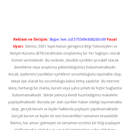
s://elexbetgiris.org/
betbox
betexper bahis
Reklam ve İletişim:
Skype: live:.cid.575569c608265c69
Yasal
Uyarı:
Sitemiz, 5651 Sayılı Kanun gereğince Bilgi Teknolojileri ve
İletişim Kurumu (BTK) tarafından onaylanmış bir Yer Sağlayıcı olarak
hizmet vermektedir. Bu nedenle, sitedeki içerikleri proaktif olarak
denetleme veya araştırma yükümlülüğümüz bulunmamaktadır.
Ancak, üyelerimiz yazdıkları içeriklerin sorumluluğunu taşımakta olup,
siteye üye olarak bu sorumluluğu kabul etmiş sayılırlar. Bu internet
sitesi, herhangi bir marka, kurum veya şahıs şirketi ile hiçbir bağlantısı
bulunmamaktadır. Sitede yalnızca kendi hazırladığımız makaleler
paylaşılmaktadır. Burada yer alan içerikler haber niteliği taşımamakta
olup, gerçek kurum ve kişiler hakkında paylaşım yapılmamaktadır.
Gerçek kurum ve kişiler ile isim benzerlikleri tamamen tesadüfidir.
Sitemiz, kar amacı gütmeyen ve tamamen ücretsiz bir bilgi paylaşım
platformudur. Hukuka ve yasal düzenlemelere aykırı olduğunu