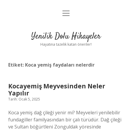
menüyü
Anasayfa
aç
Gizlilik Politikası
Yenilik Dolu Hikayeler
Yasal Uyarı
Hayatına tazelik katan öneriler!
Hakkımızda
Etiket:
Koca yemiş faydaları nelerdir
Kocayemiş Meyvesinden Neler
Yapılır
Tarih: Ocak 5, 2025
Koca yemiş dağ çileği yenir mi? Meyveleri yenilebilir
fundagiller familyasından bir çalı türüdür. Dağ çileği
ve Sultan böğürtleni Zonguldak yöresinde