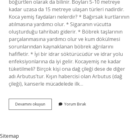
böğürtlen olarak da bilinir. Boyları 5-10 metreye
kadar uzasa da 15 metreye ulaşan türleri nadirdir.
Koca yemiş faydaları nelerdir? * Bağırsak kurtlarının
atılmasına yardımcı olur. * Sigaranın vücutta
oluşturduğu tahribatı giderir. * Böbrek taşlarının
parçalanmasına yardımcı olur ve kum dökülmesi
sorunlarından kaynaklanan böbrek ağrılarını
hafifletir. * İyi bir idrar söktürücüdür ve idrar yolu
enfeksiyonlarına da iyi gelir. Kocayemiş ne kadar
tüketilmeli? Birçok kişi ona dağ çileği dese de diğer
adı Arbutus’tur. Kışın habercisi olan Arbutus (dağ
çileği), kanserle mücadelede ilk…
Kocayemiş
Devamını okuyun
Yorum Bırak
Meyvesinden
Neler
Yapılır
Sitemap