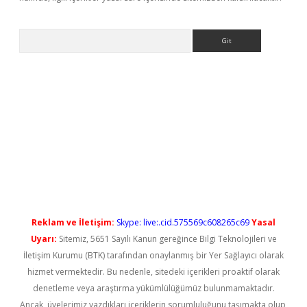
Arama
ps://elexbetgiris.org/
betbox
betexper bahis
Reklam ve İletişim:
Skype: live:.cid.575569c608265c69
Yasal
Uyarı:
Sitemiz, 5651 Sayılı Kanun gereğince Bilgi Teknolojileri ve
İletişim Kurumu (BTK) tarafından onaylanmış bir Yer Sağlayıcı olarak
hizmet vermektedir. Bu nedenle, sitedeki içerikleri proaktif olarak
denetleme veya araştırma yükümlülüğümüz bulunmamaktadır.
Ancak, üyelerimiz yazdıkları içeriklerin sorumluluğunu taşımakta olup,