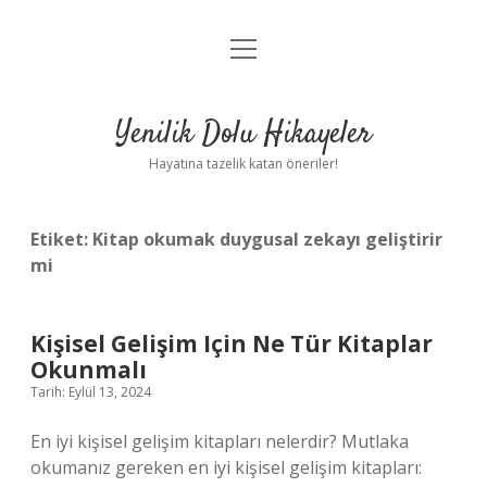
menüyü
Anasayfa
aç
Gizlilik Politikası
Yenilik Dolu Hikayeler
Yasal Uyarı
Hayatına tazelik katan öneriler!
Hakkımızda
Etiket:
Kitap okumak duygusal zekayı geliştirir
mi
Kişisel Gelişim Için Ne Tür Kitaplar
Okunmalı
Tarih: Eylül 13, 2024
En iyi kişisel gelişim kitapları nelerdir? Mutlaka
okumanız gereken en iyi kişisel gelişim kitapları: