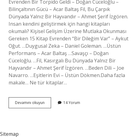
Evrenden Bir Torpido Geldi – Doğan Cüceloğlu –
Bilinçaltının Gücü – Acar Baltaş Fil, Bu Çarpık
Dünyada Yalnız Bir Hayvandır – Ahmet Şerif İzgören.
Insan kendini geliştirmek için hangi kitapları
okumalı? Kişisel Gelişim Üzerine Mutlaka Okunması
Gereken 15 Kitap Evrenden “Bir Dileğim Var” – Aykut
Oğut. …Duygusal Zeka – Daniel Goleman. …Üstün
Performans – ​​Acar Baltaş …Savaşçı – Doğan
Cüceloğlu. …Fil, Kasırgalı Bu Dünyada Yalnız Bir
Hayvandır – Ahmet Şerif İzgören. …Beden Dili – Joe
Navarro. …Eşitlerin Evi – Üstün Dökmen.Daha fazla
makale… Ne tür kitaplar…
Kişisel
Devamını okuyun
14 Yorum
Gelişim
Için
Ne
Tür
Kitaplar
Sitemap
Okunmalı