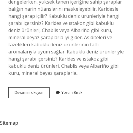
dengelerken, yüksek tanen içeriğine sahip şaraplar
balığın narin nüanslarını maskeleyebilir. Karidesle
hangi şarap içilir? Kabuklu deniz ürünleriyle hangi
şarabı içersiniz? Karides ve ıstakoz gibi kabuklu
deniz ürünleri, Chablis veya Albariño gibi kuru,
mineral beyaz şaraplarla iyi gider. Asiditeleri ve
tazelikleri kabuklu deniz ürünlerinin tatlı
aromalarıyla uyum sağlar. Kabuklu deniz ürünleriyle
hangi şarabı içersiniz? Karides ve ıstakoz gibi
kabuklu deniz ürünleri, Chablis veya Albariño gibi
kuru, mineral beyaz şaraplarla…
Deniz
Devamını okuyun
Yorum Bırak
Ürünleri
Ile
Hangi
Şarap
Içilir
Sitemap