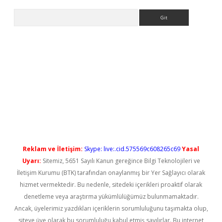
Arama
ps://elexbetgiris.org/
betbox
betexper bahis
Reklam ve İletişim:
Skype: live:.cid.575569c608265c69
Yasal
Uyarı:
Sitemiz, 5651 Sayılı Kanun gereğince Bilgi Teknolojileri ve
İletişim Kurumu (BTK) tarafından onaylanmış bir Yer Sağlayıcı olarak
hizmet vermektedir. Bu nedenle, sitedeki içerikleri proaktif olarak
denetleme veya araştırma yükümlülüğümüz bulunmamaktadır.
Ancak, üyelerimiz yazdıkları içeriklerin sorumluluğunu taşımakta olup,
siteye üye olarak bu sorumluluğu kabul etmiş sayılırlar. Bu internet