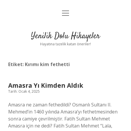
menüyü
Anasayfa
aç
Gizlilik Politikası
Yenilik Dolu Hikayeler
Yasal Uyarı
Hayatına tazelik katan öneriler!
Hakkımızda
Etiket:
Kırımı kim fethetti
Amasra Yı Kimden Aldık
Tarih: Ocak 4, 2025
Amasra ne zaman fethedildi? Osmanlı Sultanı II.
Mehmed’in 1460 yılında Amasra’yı fethetmesinden
sonra camiye çevrilmiştir. Fatih Sultan Mehmet
Amasra için ne dedi? Fatih Sultan Mehmet “Lala,