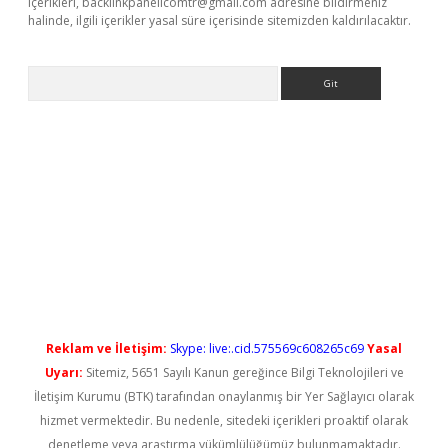
içerikleri,
backlinkpanelicomtr@gmail.com
adresine bildirmeniz
halinde, ilgili içerikler yasal süre içerisinde sitemizden kaldırılacaktır.
Arama
ps://elexbetgiris.org/
betbox
betexper bahis
Reklam ve İletişim:
Skype: live:.cid.575569c608265c69
Yasal
Uyarı:
Sitemiz, 5651 Sayılı Kanun gereğince Bilgi Teknolojileri ve
İletişim Kurumu (BTK) tarafından onaylanmış bir Yer Sağlayıcı olarak
hizmet vermektedir. Bu nedenle, sitedeki içerikleri proaktif olarak
denetleme veya araştırma yükümlülüğümüz bulunmamaktadır.