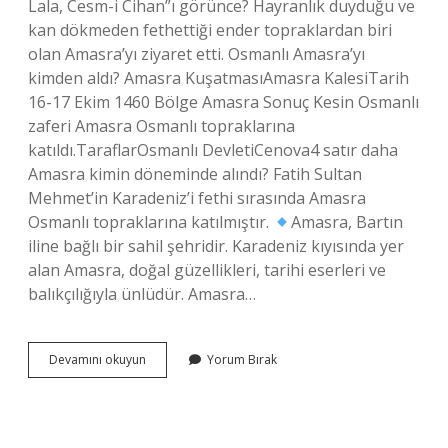
Lala, Cesm-i Cihan”ı görünce? Hayranlık duyduğu ve
kan dökmeden fethettiği ender topraklardan biri
olan Amasra’yı ziyaret etti. Osmanlı Amasra’yı
kimden aldı? Amasra KuşatmasıAmasra KalesiTarih
16-17 Ekim 1460 Bölge Amasra Sonuç Kesin Osmanlı
zaferi Amasra Osmanlı topraklarına
katıldı.TaraflarOsmanlı DevletiCenova4 satır daha
Amasra kimin döneminde alındı? Fatih Sultan
Mehmet’in Karadeniz’i fethi sırasında Amasra
Osmanlı topraklarına katılmıştır.
Amasra, Bartın
iline bağlı bir sahil şehridir. Karadeniz kıyısında yer
alan Amasra, doğal güzellikleri, tarihi eserleri ve
balıkçılığıyla ünlüdür. Amasra…
Amasra
Devamını okuyun
Yorum Bırak
Yı
Kimden
Aldık