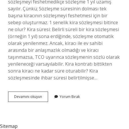
sözleşmeyi feshetmedikçe sözleşme 1 yıl uzamış
sayılır. Çünkü; Sözleşme süresinin dolması tek
başına kiracının sözleşmeyi feshetmesi için bir
sebep oluşturmaz. 1 senelik kira sözleşmesi bitince
ne olur? Kira süresi: Belirli süreli bir kira sözleşmesi
(örneğin 1 yıl) sona erdiğinde, sözleşme otomatik
olarak yenilenmez. Ancak, kiracı ile ev sahibi
arasında bir anlaşmazlık olmadığı ve kiracı
taşınmazsa, TCO uyarınca sözleşmenin sözlü olarak
yenileneceği varsayılabilir. Kira kontratı bittikten
sonra kiracı ne kadar süre oturabilir? Kira
sözleşmesinde ihbar süresi belirtilmişse…
1
Devamını okuyun
Yorum Bırak
Yıllık
Kira
Sözleşmesi
Bitiminde
Ev
Sitemap
Sahibi