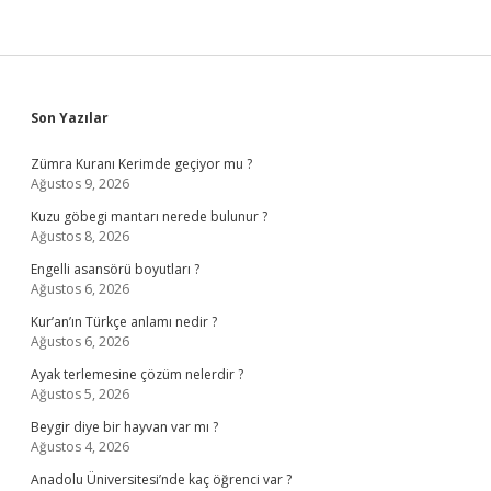
Kiracıyı
Çıkarabilir
Mi
Sidebar
Son Yazılar
Zümra Kuranı Kerimde geçiyor mu ?
Ağustos 9, 2026
Kuzu göbegi mantarı nerede bulunur ?
Ağustos 8, 2026
Engelli asansörü boyutları ?
Ağustos 6, 2026
Kur’an’ın Türkçe anlamı nedir ?
Ağustos 6, 2026
Ayak terlemesine çözüm nelerdir ?
Ağustos 5, 2026
Beygir diye bir hayvan var mı ?
Ağustos 4, 2026
Anadolu Üniversitesi’nde kaç öğrenci var ?