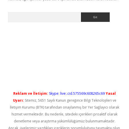
Arama
ps://elexbetgiris.org/
betbox
betexper bahis
Reklam ve İletişim:
Skype: live:.cid.575569c608265c69
Yasal
Uyarı:
Sitemiz, 5651 Sayılı Kanun gereğince Bilgi Teknolojileri ve
İletişim Kurumu (BTK) tarafından onaylanmış bir Yer Sağlayıcı olarak
hizmet vermektedir. Bu nedenle, sitedeki içerikleri proaktif olarak
denetleme veya araştırma yükümlülüğümüz bulunmamaktadır.
Ancak, üyelerimiz yazdıkları içeriklerin sorumluluğunu taşımakta olup,