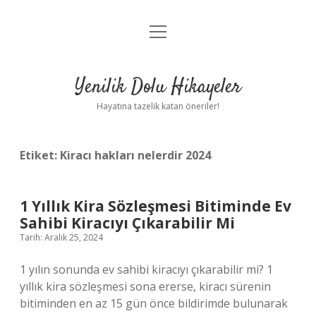
menüyü
Anasayfa
aç
Gizlilik Politikası
Yenilik Dolu Hikayeler
Yasal Uyarı
Hayatına tazelik katan öneriler!
Hakkımızda
Etiket:
Kiracı hakları nelerdir 2024
1 Yıllık Kira Sözleşmesi Bitiminde Ev
Sahibi Kiracıyı Çıkarabilir Mi
Tarih: Aralık 25, 2024
1 yılın sonunda ev sahibi kiracıyı çıkarabilir mi? 1
yıllık kira sözleşmesi sona ererse, kiracı sürenin
bitiminden en az 15 gün önce bildirimde bulunarak