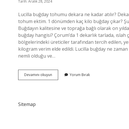
Tarih: Aralık 28, 2024
Lucilla buğday tohumu dekara ne kadar atılır? Dek
tohum ektim. 1 dönümden kaç kilo buğday çıkar? Şu an
Buğdayın kalitesine ve toprağa bağlı olarak on yılda
buğday hangisi? Çorum’da 1 dekarlık tarlada, ıslah ça
bölgelerindeki üreticiler tarafından tercih edilen, y
kilogram verim elde edildi. Lucilla buğday ne zaman 
nemli olduğu ve…
Lucilla
Devamını okuyun
Yorum Bırak
Buğday
Dekara
Kaç
Kilo
Verir
Sitemap