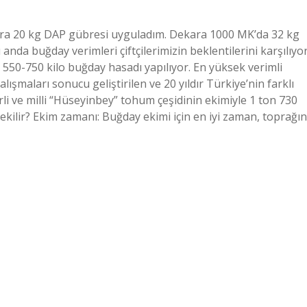
ara 20 kg DAP gübresi uyguladım. Dekara 1000 MK’da 32 kg
da buğday verimleri çiftçilerimizin beklentilerini karşılıyor
 550-750 kilo buğday hasadı yapılıyor. En yüksek verimli
lışmaları sonucu geliştirilen ve 20 yıldır Türkiye’nin farklı
erli ve milli “Hüseyinbey” tohum çeşidinin ekimiyle 1 ton 730
ekilir? Ekim zamanı: Buğday ekimi için en iyi zaman, toprağın