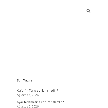
Sidebar
Son Yazılar
https://elexb
Kur’an’ın Türkçe anlamı nedir ?
Ağustos 6, 2026
Ayak terlemesine çözüm nelerdir ?
Ağustos 5, 2026