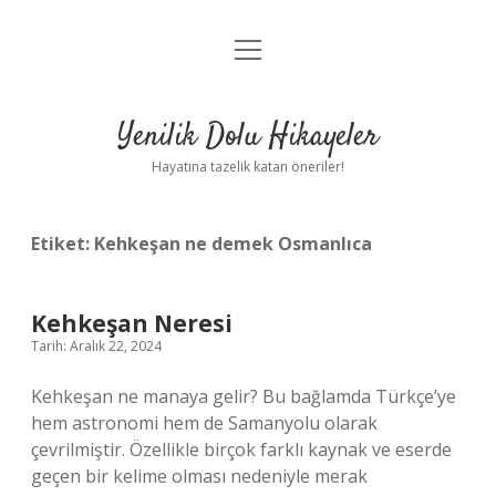
menüyü
Anasayfa
aç
Gizlilik Politikası
Yenilik Dolu Hikayeler
Yasal Uyarı
Hayatına tazelik katan öneriler!
Hakkımızda
Etiket:
Kehkeşan ne demek Osmanlıca
Kehkeşan Neresi
Tarih: Aralık 22, 2024
Kehkeşan ne manaya gelir? Bu bağlamda Türkçe’ye
hem astronomi hem de Samanyolu olarak
çevrilmiştir. Özellikle birçok farklı kaynak ve eserde
geçen bir kelime olması nedeniyle merak