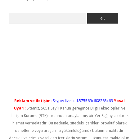
Arama
ps://elexbetgiris.org/
betbox
betexper bahis
Reklam ve İletişim:
Skype: live:.cid.575569c608265c69
Yasal
Uyarı:
Sitemiz, 5651 Sayılı Kanun gereğince Bilgi Teknolojileri ve
İletişim Kurumu (BTK) tarafından onaylanmış bir Yer Sağlayıcı olarak
hizmet vermektedir. Bu nedenle, sitedeki içerikleri proaktif olarak
denetleme veya araştırma yükümlülüğümüz bulunmamaktadır.
Ancak, üyelerimiz yazdıkları içeriklerin sorumluluğunu taşımakta olup,