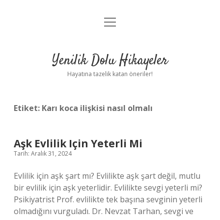
menüyü
Anasayfa
aç
Gizlilik Politikası
Yenilik Dolu Hikayeler
Yasal Uyarı
Hayatına tazelik katan öneriler!
Hakkımızda
Etiket:
Karı koca ilişkisi nasıl olmalı
Aşk Evlilik Için Yeterli Mi
Tarih: Aralık 31, 2024
Evlilik için aşk şart mı? Evlilikte aşk şart değil, mutlu
bir evlilik için aşk yeterlidir. Evlilikte sevgi yeterli mi?
Psikiyatrist Prof. evlilikte tek başına sevginin yeterli
olmadığını vurguladı. Dr. Nevzat Tarhan, sevgi ve