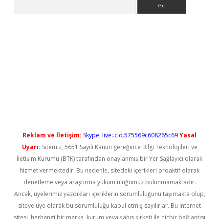
Arama
tps://elexbetgiris.org/
betbox
betexper bahis
Reklam ve İletişim:
Skype: live:.cid.575569c608265c69
Yasal
Uyarı:
Sitemiz, 5651 Sayılı Kanun gereğince Bilgi Teknolojileri ve
İletişim Kurumu (BTK) tarafından onaylanmış bir Yer Sağlayıcı olarak
hizmet vermektedir. Bu nedenle, sitedeki içerikleri proaktif olarak
denetleme veya araştırma yükümlülüğümüz bulunmamaktadır.
Ancak, üyelerimiz yazdıkları içeriklerin sorumluluğunu taşımakta olup,
siteye üye olarak bu sorumluluğu kabul etmiş sayılırlar. Bu internet
sitesi, herhangi bir marka, kurum veya şahıs şirketi ile hiçbir bağlantısı